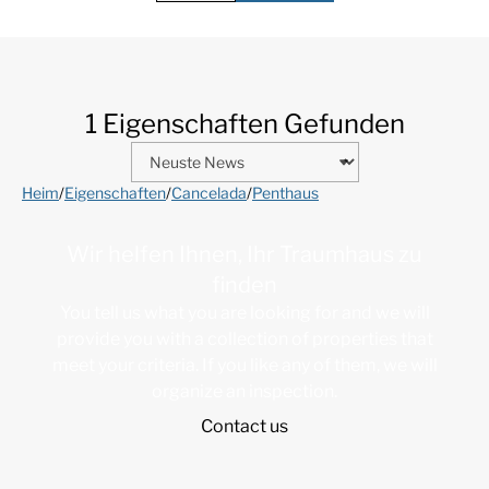
1 Eigenschaften Gefunden
Heim
/
Eigenschaften
/
Cancelada
/
Penthaus
Wir helfen Ihnen, Ihr Traumhaus zu
finden
You tell us what you are looking for and we will
provide you with a collection of properties that
meet your criteria. If you like any of them, we will
organize an inspection.
Contact us