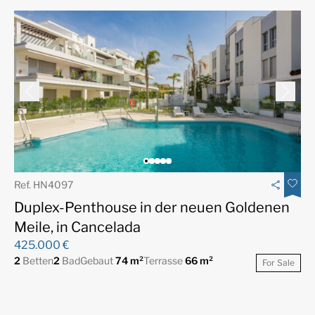
Ref. HN4097
Duplex-Penthouse in der neuen Goldenen
Meile, in Cancelada
425.000 €
2
Betten
2
Bad
Gebaut
74 m²
Terrasse
66 m²
For Sale