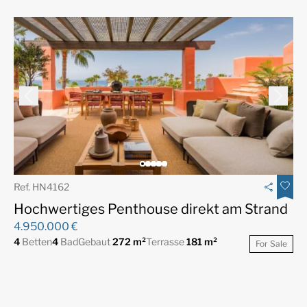
Ref. HN4162
Hochwertiges Penthouse direkt am Strand
4.950.000 €
4
Betten
4
Bad
Gebaut
272 m²
Terrasse
181 m²
For Sale