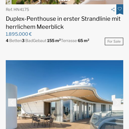
Ref. HN4175
Duplex-Penthouse in erster Strandlinie mit
herrlichem Meerblick
1.895.000 €
4
Betten
3
Bad
Gebaut
155 m²
Terrasse
65 m²
For Sale