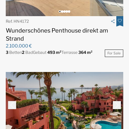
Ref. HN4172
Wunderschönes Penthouse direkt am
Strand
2.100.000 €
3
Betten
2
Bad
Gebaut
493 m²
Terrasse
364 m²
For Sale