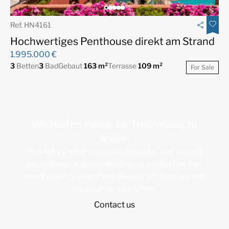
Ref. HN4161
Hochwertiges Penthouse direkt am Strand
1.995.000 €
3
Betten
3
Bad
Gebaut
163 m²
Terrasse
109 m²
For Sale
Wir helfen Ihnen, Ihr Traumhaus zu
finden
You tell us what you are looking for and we will
provide you with a collection of properties that
meet your criteria. If you like any of them, we will
organize an inspection.
Contact us