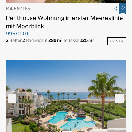
Ref. HN4185
Penthouse Wohnung in erster Meereslinie
mit Meerblick
995.000 €
2
Betten
2
Bad
Gebaut
289 m²
Terrasse
125 m²
For Sale