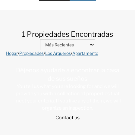
1 Propiedades Encontradas
Hogar
/
Propiedades
/
Los Arqueros
/
Apartamento
Déjenos ayudarle a encontrar la casa
de sus sueños
You tell us what you are looking for and we will
provide you with a collection of properties that
meet your criteria. If you like any of them, we will
organize an inspection.
Contact us