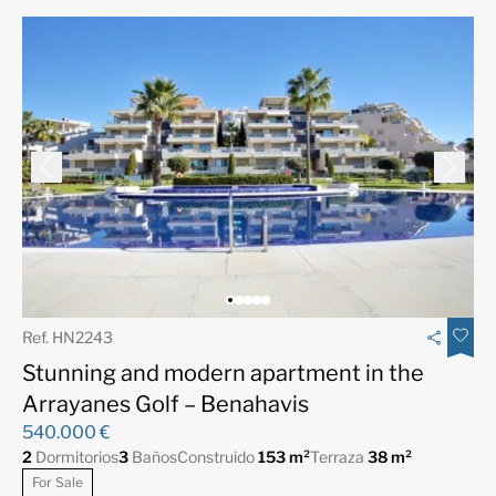
Ref. HN2243
Stunning and modern apartment in the
Arrayanes Golf – Benahavis
540.000 €
2
Dormitorios
3
Baños
Construido
153 m²
Terraza
38 m²
For Sale