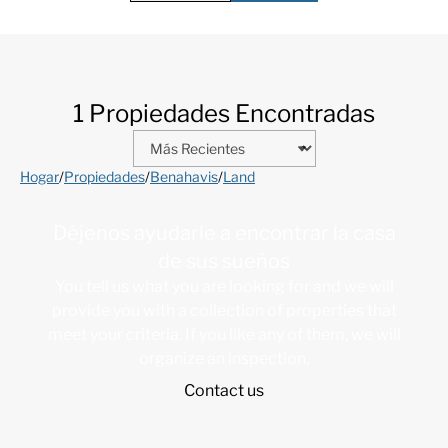
1 Propiedades Encontradas
Hogar
/
Propiedades
/
Benahavis
/
Land
Déjenos ayudarle a encontrar la casa
de sus sueños
You tell us what you are looking for and we will
provide you with a collection of properties that
meet your criteria. If you like any of them, we will
organize an inspection.
Contact us