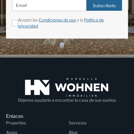
Subscríbete
Acepto las
Condiciones de uso
y la
Política de
privacidad
Déjenos ayudarle a encontrar la casa de sus sueños
Enlaces
Properties
Servicios
Areas
Blog