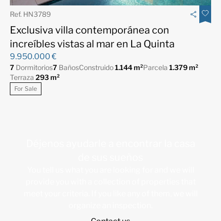
Ref. HN3789
Exclusiva villa contemporánea con
increíbles vistas al mar en La Quinta
9.950.000 €
7
Dormitorios
7
Baños
Construido
1.144 m²
Parcela
1.379 m²
Terraza
293 m²
For Sale
Déjenos ayudarle a encontrar la casa
de sus sueños
You tell us what you are looking for and we will
provide you with a collection of properties that
meet your criteria. If you like any of them, we will
organize an inspection.