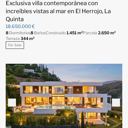
Exclusiva villa contemporánea con
increíbles vistas al mar en El Herrojo, La
Quinta
18.650.000 €
8
Dormitorios
8
Baños
Construido
1.451 m²
Parcela
2.650 m²
Terraza
344 m²
For Sale