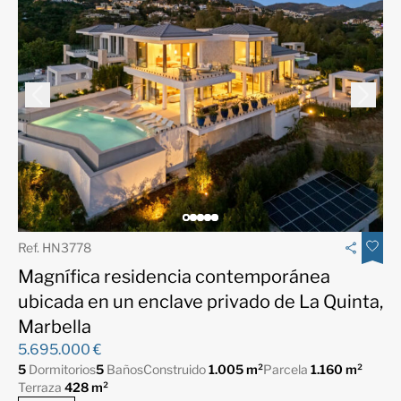
Ref. HN3778
Magnífica residencia contemporánea
ubicada en un enclave privado de La Quinta,
Marbella
5.695.000 €
5
Dormitorios
5
Baños
Construido
1.005 m²
Parcela
1.160 m²
Terraza
428 m²