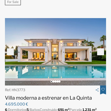
For Sale
Ref. HN3773
Villa moderna a estrenar en La Quinta
4.695.000 €
6
Dormitorios
5
Baños
Construido
691 m²
Parcela
1.231 m²