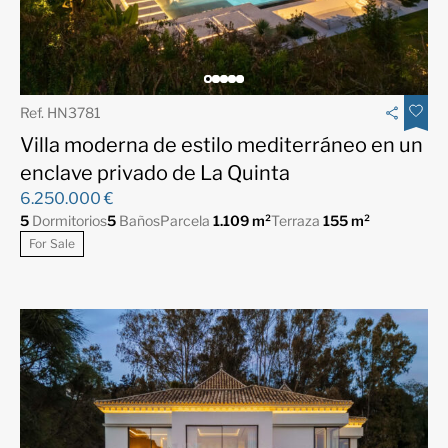
Ref. HN3781
Villa moderna de estilo mediterráneo en un
enclave privado de La Quinta
6.250.000 €
5
Dormitorios
5
Baños
Parcela
1.109 m²
Terraza
155 m²
For Sale