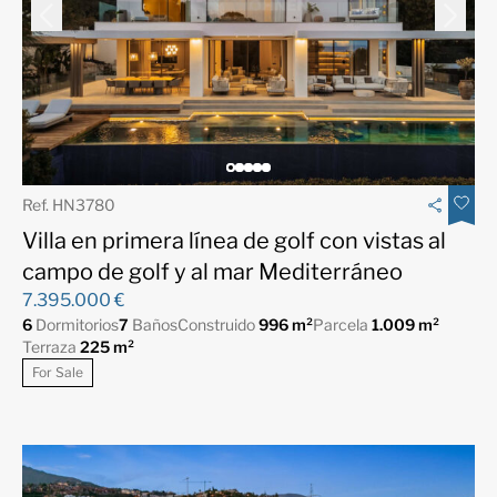
Ref. HN3780
Villa en primera línea de golf con vistas al
campo de golf y al mar Mediterráneo
7.395.000 €
6
Dormitorios
7
Baños
Construido
996 m²
Parcela
1.009 m²
Terraza
225 m²
For Sale