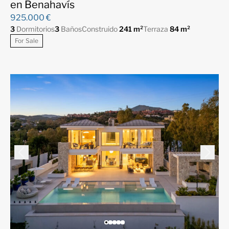
en Benahavís
925.000 €
3
Dormitorios
3
Baños
Construido
241 m²
Terraza
84 m²
For Sale