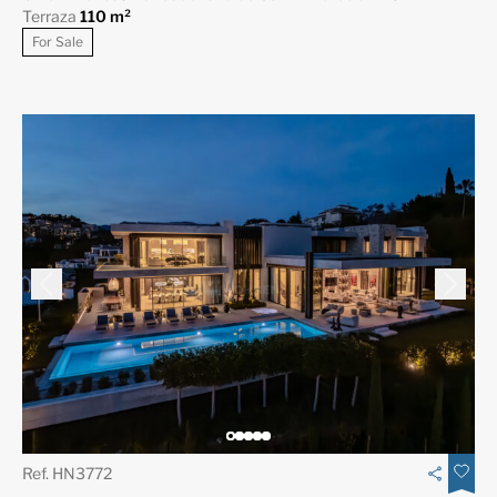
Terraza
110 m²
For Sale
Ref. HN3772