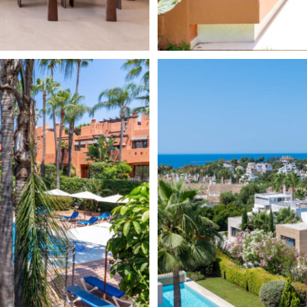
á bien mantenida, privada,
24 horas. A solo minutos a pie
 restaurantes de Puente Romano.
a y Puerto Banús.
rbella
, es probablemente el
de Oro fue la primera zona
adas de Marbella, así como con
ños 60 La Milla de Oro es la
ximidad al centro de la ciudad
 servicios, el famoso paseo
os famosos hoteles Marbella
entre los ciudadanos
así como los europeos del