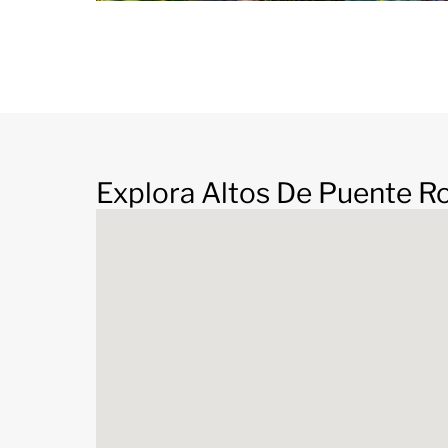
norte; las propiedades en venta en esta zona son
que la demanda siempre ha sido mayor que la of
Explora Altos De Puente 