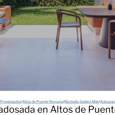
Propiedades
/
Altos de Puente Romano
/
Marbella Golden Mile
/
Adosada
 adosada en Altos de Puen