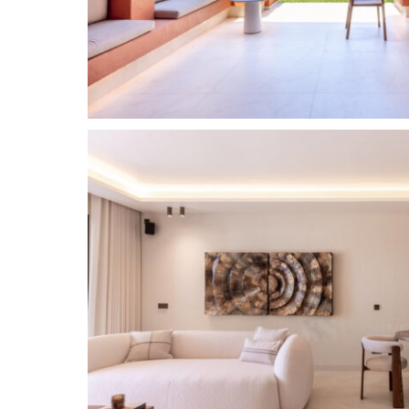
exterior completa y ofrece vistas al mar y a la
El sótano cuenta con un cuarto dormitorio con b
versátil, listo para transformarse en gimnasio, c
Totalmente reformada y diseñada por BOHER, la a
primeras marcas le dan a esta propiedad un aire d
coste adicional de 75.000 €.