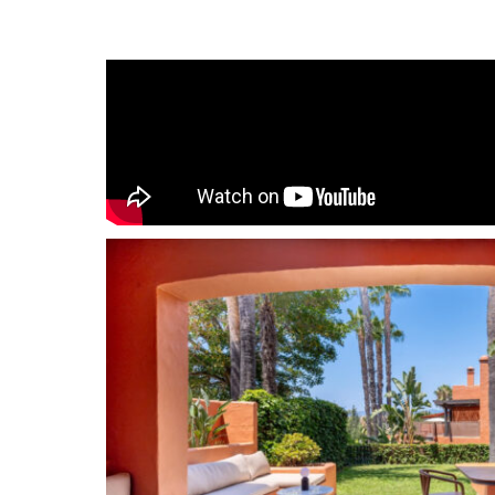
Esta propiedad completamente renovada se enc
de Altos de Puente Romano, a menos de 20 minu
Puente Romano, la playa y el paseo marítimo q
y el prestigioso Puerto Banús. Se encuentra en 
comunidad cerrada y meticulosamente mantenid
tranquilidad. Aquí, el lujo se fusiona con la tran
disfrutar del vibrante estilo de vida marbellí mi
tranquilo y privado. Esta lujosa casa adosada o
distribuidos en tres plantas, además de un solár
un luminoso salón abierto con una cocina amer
muebles de madera y electrodomésticos Siemen
salón, con chimenea de bioetanol, da a una terraz
privado. En la primera planta, encontrará dos 
baño, un dormitorio principal en suite con arm
medida y una terraza privada. La terraza de la a