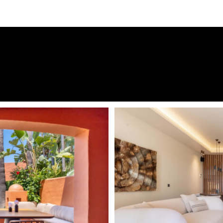
Excellent condition
Armarios empotrados
Garage
uentra en la codiciada zona
Apartamento de invitados
tos a pie del conocido Hotel
ue conecta con Marbella centro
Piso de mármol
Monte Marbella Club, una
Lado montaña
a que garantiza privacidad y
quilidad: un lugar donde podrá
Private Garden
entras se refugia en un entorno
Sur oeste
frece amplios salones
ium. La planta baja cuenta con
icana totalmente equipada con
s de alta gama. El espacioso
a cubierta y a un jardín
dormitorios que comparten un
arios de madera hechos a
zotea incluye una cocina