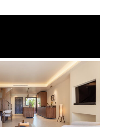
Chimenea
Cocina totalmente equipada
Comunidad cerrada
Lujo
Vistas a la montaña
Vista a la piscina
Solarium
Urbanización