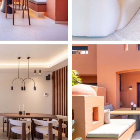
s hermosas montañas de fondo.
año en suite y un espacio
ine o sala de entretenimiento.
tención al detalle y el uso de
e lujo. El mobiliario tiene un