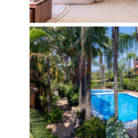
Esta urbanización
Altos de Puente Romano
est
tranquila y cuenta con la máxima seguridad las 
de la playa de la Milla de Oro y de los mejores
Esta zona está muy cerca del centro de Marbell
La famosa
«Milla de Oro», la Milla de Oro de Ma
lugar más buscado de la Costa del Sol. La Milla 
establecida con algunas de las familias destac
familias adineradas de toda Europa; desde los a
zona más exclusiva de Marbella. Debido a su pro
y a Puerto Banús, una variedad de restaurantes,
marítimo con sus encantadores chiringuitos y l
Club y Puente Romano, la zona es muy popular 
españoles que buscan una casa de vacaciones. 