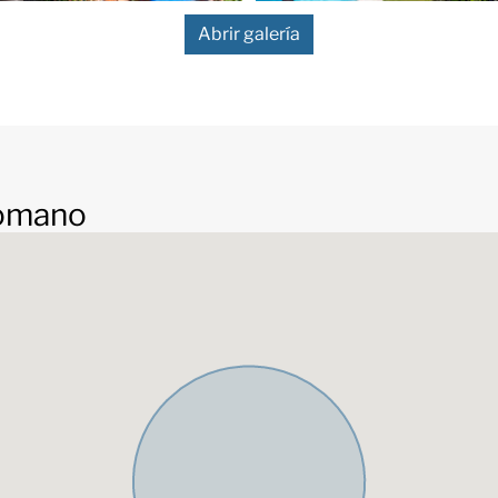
 bastante limitadas, por lo
Abrir galería
erta.
Romano