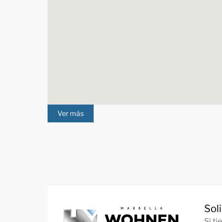
Ver más
Sol
Si t