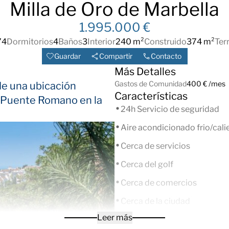
Milla de Oro de Marbella
1.995.000 €
74
Dormitorios
4
Baños
3
Interior
240 m²
Construido
374 m²
Ter
Guardar
Compartir
Contacto
Más Detalles
Gastos de Comunidad
400 € /mes
de una ubicación
Características
e Puente Romano en la
24h Servicio de seguridad
Aire acondicionado frio/cali
Cerca de servicios
Cerca del golf
Cerca de comercios
Cerca de la ciudad
Leer más
Piscina Comunitaria