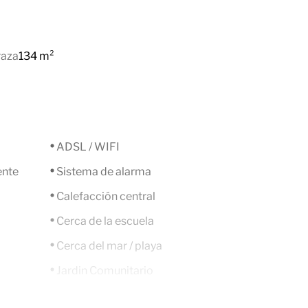
raza
134 m²
ADSL / WIFI
ente
Sistema de alarma
Calefacción central
Cerca de la escuela
Cerca del mar / playa
Jardin Comunitario
Sistema domótico