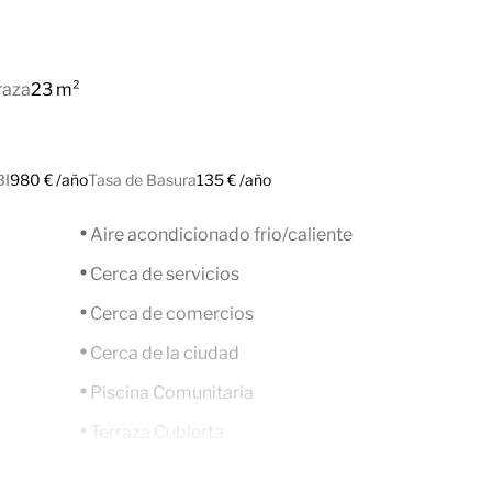
raza
23 m²
BI
980 € /año
Tasa de Basura
135 € /año
Aire acondicionado frio/caliente
Cerca de servicios
Cerca de comercios
Cerca de la ciudad
Piscina Comunitaria
Terraza Cubierta
Persianas electricas