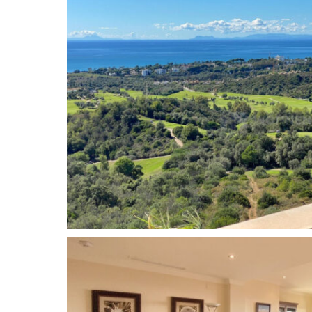
El Rosario
es una urbanización cerrada de villas,
Marbella y rodeada o bien por campos de golf 
protegidas. El Rosario se encuentra a sólo 10 m
Marbella y a 30 minutos del aeropuerto interna
comunidad ofrece variedad de servicios tales 
tapas, escuelas internacionales, supermercados 
famoso club de tenis «Royal Tennis Club» se encu
y ofrece cuatro canchas duras durante todo el a
preciosas playas y agradables restaurantes y ba