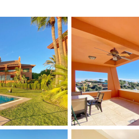
Entry Phone
n complejo de lujo. Una
Chimenea
ndas, con una ubicación ideal
Cocina totalmente equipada
acidad. Situado en la parte
lejo cuenta con amplias zonas
Vistas al jardín
os, preciosos jardines y una
Vistas al golf
de naturaleza. Construido con
erfecto estado. La vivienda
Piso de mármol
a cocina, totalmente
Lado montaña
n con chimenea da acceso a
isfruta de las mejores vistas
Vistas panorámicas
do. Vistas directas al campo
Vistas al mar
stas de sol. Incluye plaza de
Sur oeste
Urbanización