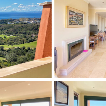
 situada en el lado oriental de
ó por hermosas zonas verdes
inutos en coche del centro de
cional de Málaga. La popular
como restaurantes, bares de
y varios campos de golf. El
entra al pie de la urbanización
ño. El Rosario cuenta con
res.