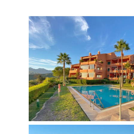
Ático exclusivo de 2 dormitorios y 2 baños en u
urbanización muy exclusiva de tan solo 18 vivie
para quienes buscan máxima tranquilidad y priv
más alta de la Urbanización El Rosario. El comp
comunes, aparcamiento comunitario para invitad
gran piscina de agua salada, todo ello rodeado 
materiales de primera calidad, se conserva en p
consta de 2 dormitorios y 2 baños completos. L
equipada, dispone de lavadero. Un amplio saló
una fantástica terraza cubierta desde donde se d
panorámicas de toda la costa, con el mar de fon
de golf, con vistas a la costa africana y a las pue
aparcamiento subterráneo y trastero.