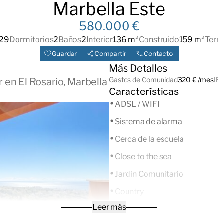
Marbella Este
580.000 €
29
Dormitorios
2
Baños
2
Interior
136 m²
Construido
159 m²
Ter
Guardar
Compartir
Contacto
Más Detalles
Gastos de Comunidad
320 € /mes
I
 en El Rosario, Marbella
Características
ADSL / WIFI
Sistema de alarma
Cerca de la escuela
Close to the sea
Jardin Comunitario
Country
Leer más
Sistema domótico