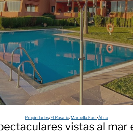
Propiedades
/
El Rosario
/
Marbella East
/
Ático
pectaculares vistas al mar e