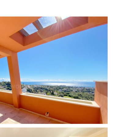
Excellent condition
Armarios empotrados
Garage
Comunidad cerrada
Ascensor
Vistas a la montaña
Mobiliario opcional
Private Terrace
Sur
Trastero
Lavadero