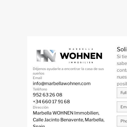
Sol
Si t
sabe
Déjenos ayudarle a encontrar la casa de sus
cont
sueños
nues
Email
info@marbellawohnen.com
posi
Teléfono
952 63 26 08
+34 660 17 91 68
Dirección
Marbella WOHNEN Immobilien,
Calle Jacinto Benavente, Marbella,
Spain