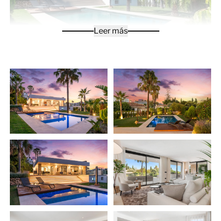
Leer más
Adéntrese en la refinada vida mediterránea con esta
impresionante villa completamente amueblada,
idealmente ubicada a pocos pasos del prestigioso Club
de Golf de Guadalmina y a minutos de la playa. Ya sea
que busque una casa familiar, un refugio vacacional o
una inversión de lujo, esta propiedad ofrece la
combinación perfecta de comodidad, estilo y
conveniencia.
Entre sus características más destacadas se incluyen 4
amplios y soleados dormitorios y 4 modernos baños.
La villa cuenta con una elegante cocina abierta con isla
central y electrodomésticos de primera calidad que da
a un amplio salón-comedor con acceso directo a la
terraza. Dispone de un precioso jardín con piscina
privada y una gran terraza en la azotea con vistas al