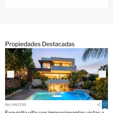
Lujo
Vistas a la montaña
Lado montaña
Vistas parciales al mar
Vista a la piscina
Pisos de porcelana
Private Terrace
Recientemente
renovado / reformado
Propiedades Destacadas
Azotea
Solarium
Sur
Transporte cerca
Terraza descubierta
Calefacción por suelo
radiante (en todas
partes)
Urbanización
Lavadero
Wooden floors
Ref. HN3799
Exquisita villa con impresionantes vistas a