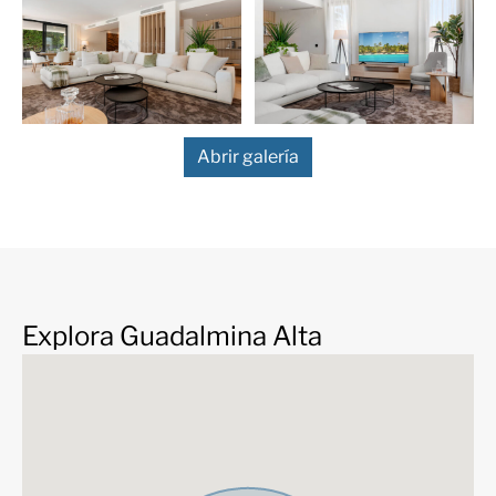
mar y a la montaña.
Una característica de lujo adicional de la villa es que se
vende completamente amueblada y lista para entrar a
vivir. Los armarios empotrados e iluminados con luces
LED. Hay un amplio garaje cubierto para un coche y un
punto de carga para una vida sostenible. ¡También hay
Abrir galería
espacio para hasta 3 coches más dentro de la
propiedad!
Ubicada en una zona tranquila y accesible, esta villa
está a poca distancia en coche de la playa. Disfrute de
la paz y privacidad de un barrio prestigioso mientras se
mantiene conectado con lo mejor de la Costa del Sol.
Explora Guadalmina Alta