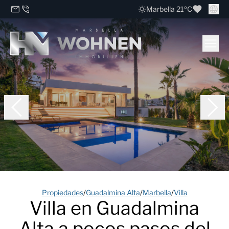
Marbella 21ºC
Propiedades
/
Guadalmina Alta
/
Marbella
/
Villa
Villa en Guadalmina
Alta a pocos pasos del