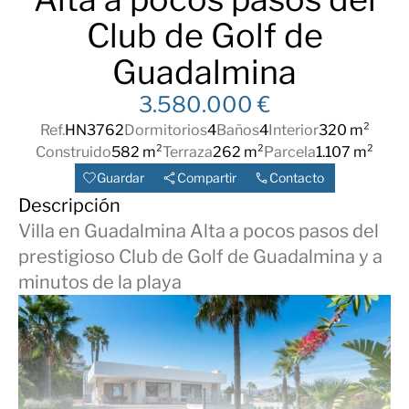
Club de Golf de
Guadalmina
3.580.000 €
Ref.
HN3762
Dormitorios
4
Baños
4
Interior
320 m²
Construido
582 m²
Terraza
262 m²
Parcela
1.107 m²
Guardar
Compartir
Contacto
Descripción
Villa en Guadalmina Alta a pocos pasos del
prestigioso Club de Golf de Guadalmina y a
minutos de la playa