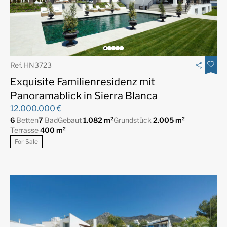
Ref. HN3723
Exquisite Familienresidenz mit
Panoramablick in Sierra Blanca
12.000.000 €
6
Betten
7
Bad
Gebaut
1.082 m²
Grundstück
2.005 m²
Terrasse
400 m²
For Sale