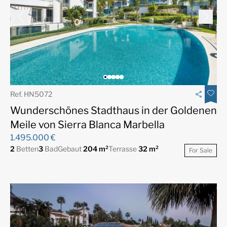
Ref. HN5072
Wunderschönes Stadthaus in der Goldenen
Meile von Sierra Blanca Marbella
1.495.000 €
2
Betten
3
Bad
Gebaut
204 m²
Terrasse
32 m²
For Sale