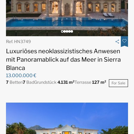
Ref. HN3749
Luxuriöses neoklassizistisches Anwesen
mit Panoramablick auf das Meer in Sierra
Blanca
13.000.000 €
7
Betten
7
Bad
Grundstück
4.131 m²
Terrasse
127 m²
For Sale