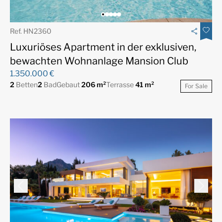
Ref. HN2360
Luxuriöses Apartment in der exklusiven,
bewachten Wohnanlage Mansion Club
1.350.000 €
2
Betten
2
Bad
Gebaut
206 m²
Terrasse
41 m²
For Sale