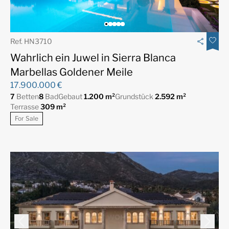
Ref. HN3710
Wahrlich ein Juwel in Sierra Blanca
Marbellas Goldener Meile
17.900.000 €
7
Betten
8
Bad
Gebaut
1.200 m²
Grundstück
2.592 m²
Terrasse
309 m²
For Sale