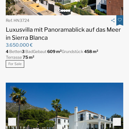
Ref. HN3724
Luxusvilla mit Panoramablick auf das Meer
in Sierra Blanca
3.650.000 €
4
Betten
3
Bad
Gebaut
609 m²
Grundstück
458 m²
Terrasse
75 m²
For Sale