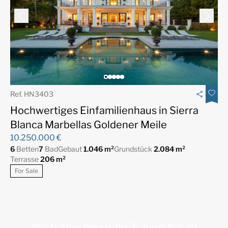
Ref. HN3403
Hochwertiges Einfamilienhaus in Sierra
Blanca Marbellas Goldener Meile
10.250.000 €
6
Betten
7
Bad
Gebaut
1.046 m²
Grundstück
2.084 m²
Terrasse
206 m²
For Sale
Wir helfen Ihnen, Ihr Traumhaus zu