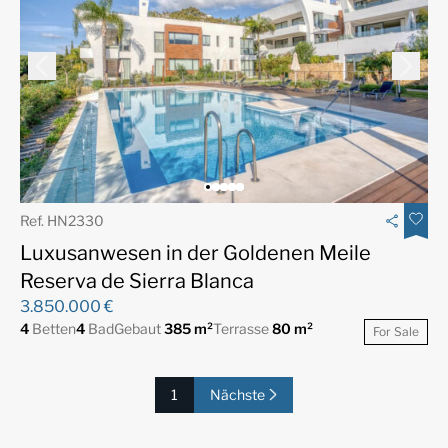
Ref. HN2330
Luxusanwesen in der Goldenen Meile
Reserva de Sierra Blanca
3.850.000 €
4
Betten
4
Bad
Gebaut
385 m²
Terrasse
80 m²
For Sale
1
Nächste