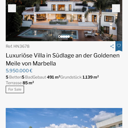
Ref. HN3678
Luxuriöse Villa in Südlage an der Goldenen
Meile von Marbella
5.950.000 €
5
Betten
5
Bad
Gebaut
491 m²
Grundstück
1.139 m²
Terrasse
85 m²
For Sale