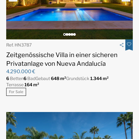
Ref. HN3787
Zeitgenössische Villa in einer sicheren
Privatanlage von Nueva Andalucía
4.290.000 €
6
Betten
6
Bad
Gebaut
648 m²
Grundstück
1.344 m²
Terrasse
164 m²
For Sale