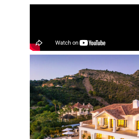
Ubicada en el prestigioso Marbella Club Golf Re
esta mansión contemporánea de inspiración an
extraordinaria combinación de elegancia atempo
exclusivo resort cuenta con un excepcional cam
diseñado por el legendario Dave Thomas, así co
que albergan el Campeonato de España de Salt
Al entrar en la villa, le da la bienvenida un amp
chimenea de cristal actúa como un refinado pun
perfección las vistas a la piscina de 113 m², los 
Mediterráneo. La zona de la piscina ha sido ren
premium, como un sistema de climatización, una
solares para calentar el agua, lo que garantiza s
manteniendo una eficiencia energética excepcion
encuentra una sala de televisión privada, así 
formal diseñado para un entretenimiento sofist
En esta planta, encontrará dos amplios dormito
uno con acceso directo a los hermosos jardines,
detalles en piedra que crean un ambiente tranq