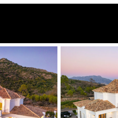
Excellent condition
sort, con seguridad 24 horas,
Armarios empotrados
daluza ofrece una
Completamente amueblado
ral y lujo moderno. El
po de golf de 18 hoyos
Comunidad cerrada
mo prestigiosas caballerizas
Apartamento de invitados
os.
lio salón donde una elegante
Aseo de invitados
to focal, enmarcando a la
Dentro del complejo de golf
cuidados jardines y el mar
ovada con características
Laundry room
 cubierta eléctrica y paneles
Piso de mármol
u disfrute durante todo el año,
al. Junto al salón principal se
Lado montaña
como un elegante comedor
Vistas panorámicas
icado.
rios con baño privado, cada
Piscina privada
 realzados por exquisitos
Recientemente renovado /
uilo. La moderna cocina