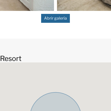
tlas, ambos a 10 minutos. Para
tá a unos 15 minutos, lo que
e que ofrece esta zona de
Abrir galería
a, materiales de primera
alaciones de TecnoClima y
da. Con seis amplios
lusivos e impresionantes zonas
e prioriza el bienestar, el
 Resort
te la sofisticación
comunicado, Villa Marbella
n y su excepcional calidad de