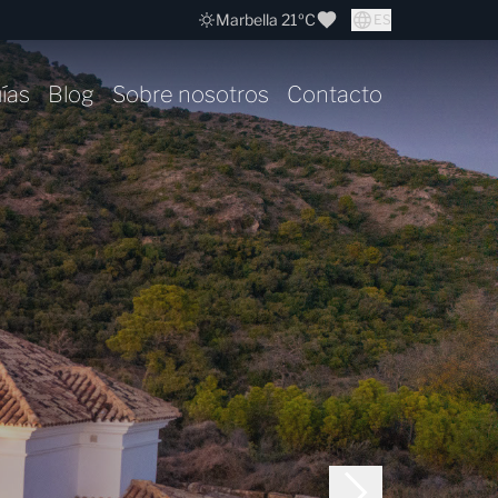
Marbella 21ºC
ES
ías
Blog
Sobre nosotros
Contacto