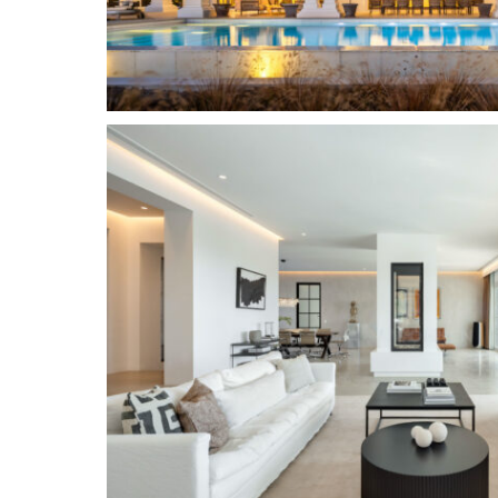
orientación sur y su privilegiada ubicación garan
amanecer hasta el atardecer.
La cocina exterior integrada ofrece un espacio 
entretenimiento al aire libre, complementada 
diseñada para comidas informales y reuniones 
medidas de seguridad incluyen alarmas perimetr
mientras que el amplio aparcamiento con capac
garantiza la comodidad, con un garaje cerrado 
aparcamiento techadas y una amplia entrada.
El Marbella Club Golf Resort es reconocido por o
definido por la privacidad, la naturaleza y la e
principalmente de villas de lujo ubicadas en un 
bosques maduros y fairways cuidadosamente m
también disfrutan de acceso a la casa club del r
exquisita cocina mediterránea y su ambiente tran
Las comodidades diarias son fácilmente accesib
aislado y tranquilo del resort. A 10 minutos en 
supermercado Mercadona en Atalaya y un nuevo
familias apreciarán la proximidad a prestigioso