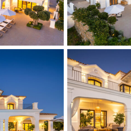
reformado
nau de alta calidad, combina
ndimiento, creando un
Vistas al mar
para recibir invitados.
Security service 24h
nífica suite principal. Un
e alta calidad a medida,
Separate apartment
enta con una escultural
Sur
ionantes vistas al mar y a
ios dormitorios adicionales y
Cuarto de vapor
ón de lujo y confort en toda
Cámaras de vigilancia
l ocio y el bienestar. Un
n un entorno excelente para
Lavadero
ras que una sala de cine de
Wine Cellar
n, crea un ambiente
ormales. Una zona de salón y
nimiento. En el exterior, la
lias terrazas que ofrecen
ltar y el norte de África. Su