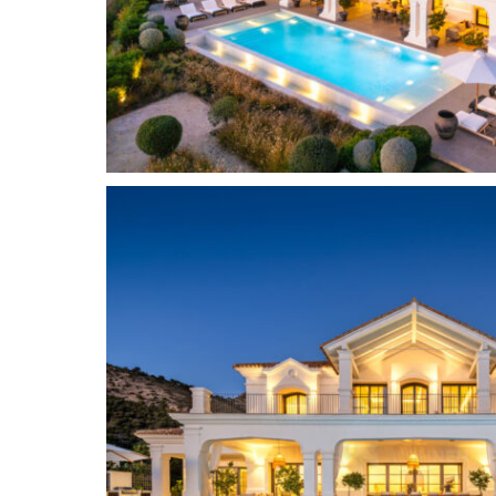
abierta, equipada con electrodomésticos Gagge
la elegante estética escandinava con un alto re
ambiente ideal tanto para cocinar a diario como 
Al ascender a la planta superior, le espera la mag
vestidor exclusivo luce carpintería de madera d
mientras que el impresionante baño principal cu
bañera de mármol, ubicada para capturar impres
Gibraltar. Esta planta también alberga dos ampl
un baño bien equipado, que completan la sensaci
la casa.
La villa incorpora numerosas comodidades para e
gimnasio privado, sauna y baño de vapor ofrece
mantener sus rutinas de ejercicio en casa, mient
última generación, equipada con Bang & Olufse
confortable para noches de cine o reuniones inf
bar realza la idoneidad de la villa para el entrete
atención se centra en el estilo de vida, con amp
impresionantes vistas panorámicas del mar, Gibra