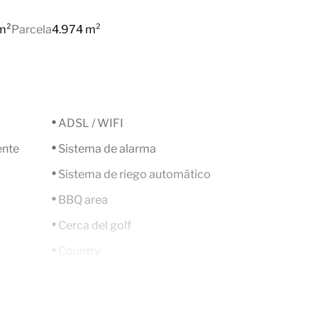
m²
Parcela
4.974 m²
ADSL / WIFI
ente
Sistema de alarma
Sistema de riego automático
BBQ area
Cerca del golf
Country
Terraza Cubierta
Sistema domótico