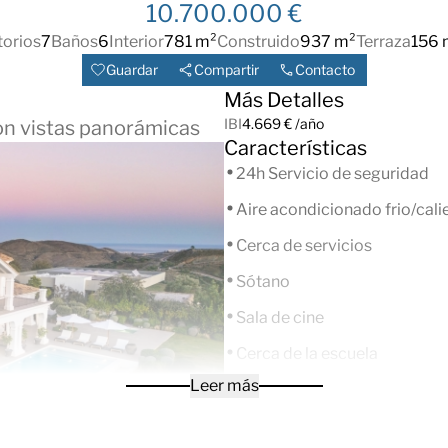
10.700.000 €
orios
7
Baños
6
Interior
781 m²
Construido
937 m²
Terraza
156 
Guardar
Compartir
Contacto
Más Detalles
IBI
4.669 € /año
con vistas panorámicas
Características
24h Servicio de seguridad
Aire acondicionado frio/cali
Cerca de servicios
Sótano
Sala de cine
Cerca de la escuela
Leer más
Vistas al campo
Comedor