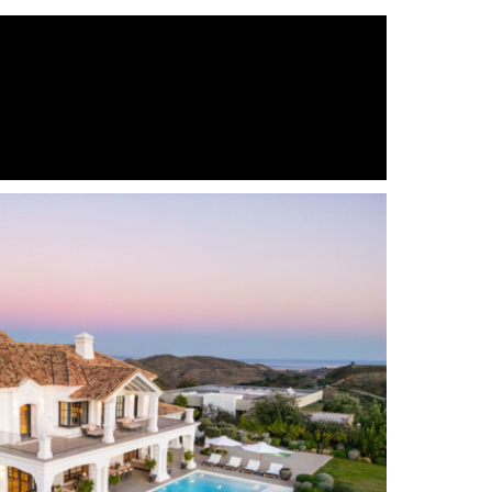
Chimenea
Cocina totalmente equipada
Games Room
Glass Doors
Habitación de huéspedes
Gym
Internet - Fibre optic
Salón
Vistas a la montaña
Oficina
Private Garden
Private Terrace
Sauna