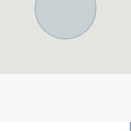
 72 inaugurado en 1.999,
po en general ofrece un
us calles y roughs. Los
ben muy bien la bola. Las
siendo la más impresionante la
 al fondo. Este campo es
a, el Marbella Club y el
 servicio ofrecido en Casa Club
rt es un campo a jugar cuando