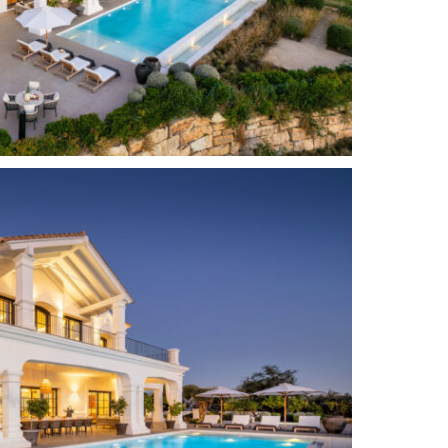
Entrada de seguridad
Persianas de seguridad
Separate dining room
SPA
Trastero
Calefacción por suelo radiante (en
todas partes)
Entrada de video