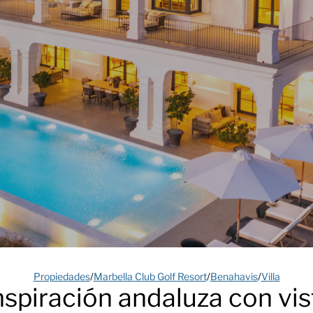
Propiedades
/
Marbella Club Golf Resort
/
Benahavis
/
Villa
 inspiración andaluza con v