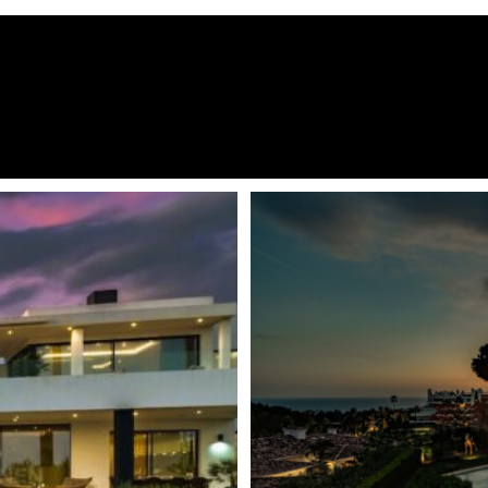
Diseño contemporáneo
usiva urbanización cerrada en
Covered Terraces
a en una amplia parcela con
z natural y de impresionantes
Dressing room
 creando un sereno y lujoso
Entertainment area
e alta calidad de Siematic o
Excellent condition
 El comprador también disfruta
Conexión a internet por fibra
seño, los materiales y los
ión su estilo y preferencias
Armarios empotrados
Sala de juego
n Larraín K. y Rodolfo Nonini,
ia arquitectónica moderna. Su
Garage
erante vegetación crean una
Complejo cerrado
azotea corona la residencia,
ónica montaña de La Concha.
Piscina climatizada
ionantes, con impresionantes
Location Top
as y un jardín cuidadosamente
sfrutar del tiempo libre. En el
Piso de mármol