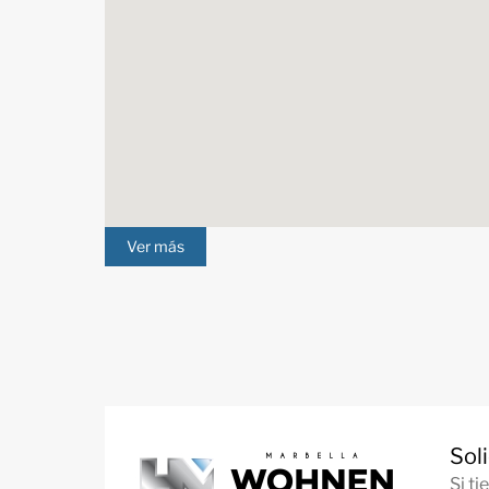
Ver más
Sol
Si t