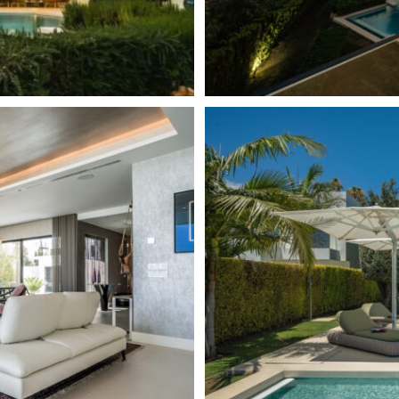
ánea. La sala de estar de planta
Lado montaña
tal del techo y una paleta de
cálido y acogedor. El comedor
Cocina abierta
as sociales, lo que la hace ideal
Private Garden
eciales. Un sistema de sonido
tretenimiento sin
Televisión satélite
Cámaras de seguridad
bados refinados y su propio
la planta superior, ofrece lo
Security service 24h
 bañera exenta, lavabo doble y
Alojamiento del personal
taculares vistas al mar.
enimiento de última
Terraza descubierta
ensor y garaje para tres
a vida de lujo moderna.
Urbanización
 con personal a tiempo
iscina y los jardines. También
Wine Cellar
ión de propiedades, lo que
ral. Este tranquilo y seguro
anquilidad y comodidad. Si bien