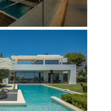
Nueva construccion
Vistas panorámicas
Piscina privada
Security
Entrada de seguridad
Sur
Cámaras de vigilancia
Calefacción por suelo radiante (en
todas partes)
Entrada de video