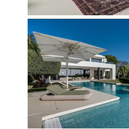
se encuentra en un entorno tranquilo, la villa se
la playa y de la vibrante Milla de Oro de Marbella
proximidad a restaurantes y locales de primer
Alba by Serafina, Besaya Beach y el elegante Bo
Esto es más que un hogar: es una combinación p
y exclusividad, donde cada detalle ha sido cu
para ofrecer lo mejor de la vida mediterránea.