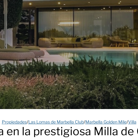
Propiedades
/
Las Lomas de Marbella Club
/
Marbella Golden Mile
/
Villa
a en la prestigiosa Milla d