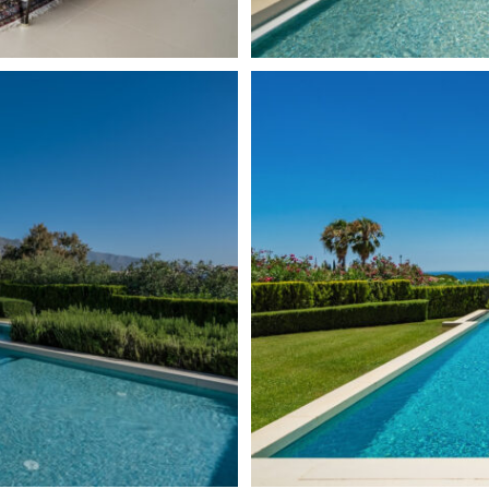
 encuentra a poca distancia de
. Los residentes disfrutan de la
a clase como Puente Romano,
ho Club.
erfecta de elegancia, confort
idadosamente seleccionado