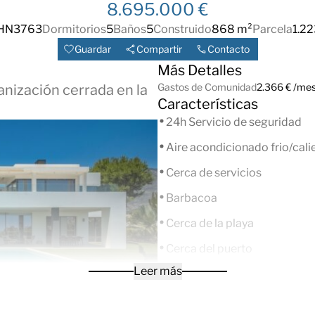
8.695.000 €
HN3763
Dormitorios
5
Baños
5
Construido
868 m²
Parcela
1.22
Guardar
Compartir
Contacto
Más Detalles
Gastos de Comunidad
2.366 € /me
anización cerrada en la
Características
24h Servicio de seguridad
Aire acondicionado frio/cali
Cerca de servicios
Barbacoa
Cerca de la playa
Cerca del puerto
Leer más
Cerca de comercios
Cerca de la ciudad