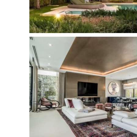
interior, la casa irradia sofisticación contempor
abierta se ve realzada por la iluminación ambien
colores neutros y suaves, creando un ambiente 
se integra a la perfección con la cocina y las zon
tanto para el día a día como para ocasiones esp
interior y exterior de alta gama garantiza un en
complicaciones en todo momento.
Cada dormitorio es un refugio privado, con aca
baño en suite. La suite principal, que ocupa toda 
último en privacidad y comodidad, con vestidor,
ventanales de suelo a techo que enmarcan espec
Otras comodidades incluyen una sala de entret
generación, home cinema, bodega, gimnasio, asc
coches, todo cuidadosamente diseñado para un
Para su total tranquilidad, la comunidad cuenta
completo que supervisa el mantenimiento de la p
se ofrecen servicios opcionales de administrac
garantiza un estilo de vida verdaderamente integ
barrio ofrece un equilibrio excepcional entre tr