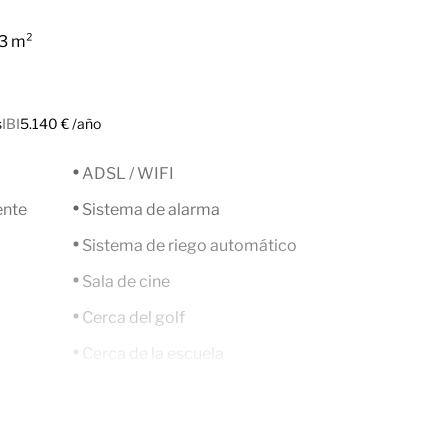
3 m²
s
IBI
5.140 € /año
ADSL / WIFI
ente
Sistema de alarma
Sistema de riego automático
Sala de cine
Cerca del golf
Cerca de la escuela
Cerca del mar / playa
conserje