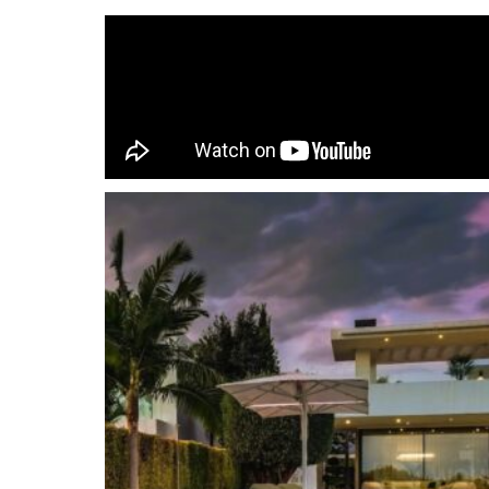
Esta excepcional villa se encuentra en una excl
la prestigiosa Milla de Oro de Marbella. Ubicad
orientación sur, la propiedad disfruta de una lu
vistas panorámicas al mar desde ambas plantas,
refugio costero.
El futuro propietario incluirá una cocina nueva d
similar, con la opción de sustituir la existente.
de la exclusiva oportunidad de personalizar el di
electrodomésticos para que reflejen a la perfecc
personales.
Diseñada por los reconocidos arquitectos Cristia
la villa es un ejemplo destacado de la excelenc
nítida fachada blanca, líneas simétricas y exub
estética elegante y acogedora. La terraza en la 
ofreciendo vistas panorámicas al mar y a la ic
Los espacios exteriores son igualmente impres
vistas al mar, piscina privada, elegantes terraz
diseñado, ideal tanto para relajarse como para di