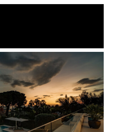
contemporary interior
Sistema domótico
Ascensor
entrance guard
Vistas fantasticas
 óptica
Chimenea
Cocina totalmente equipada
games/TV room
Comunidad cerrada
Apartamento de invitados
Ascensor
Lujo
Vistas a la montaña