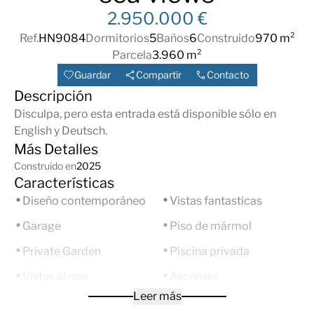
2.950.000 €
Ref.
HN9084
Dormitorios
5
Baños
6
Construido
970 m²
Parcela
3.960 m²
Guardar
Compartir
Contacto
Descripción
Disculpa, pero esta entrada está disponible sólo en
English
y
Deutsch
.
Más Detalles
Construido en
2025
Características
Diseño contemporáneo
Vistas fantasticas
Garage
Piso de mármol
Private Garden
Piscina privada
Vistas al mar
Ascensor
Leer más
Armarios empotrados
Sistema domótico