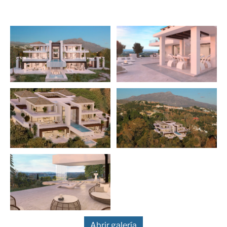
Cerca del golf
Sur
Vistas panorámicas
Complejo cerrado
Aire acondicionado
Lujo
frio/caliente
Sistema de alarma
Persianas electricas
Calefacción por suelo
Cocina totalmente
radiante (en todas
equipada
partes)
Sistema domótico
Abrir galería