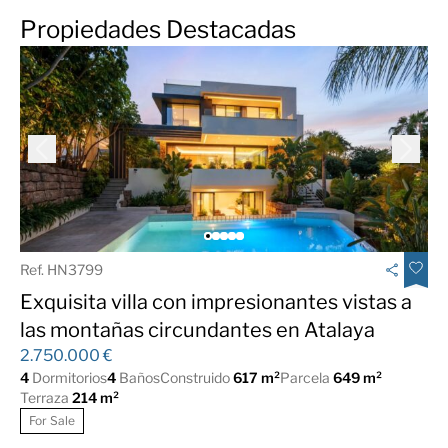
Propiedades Destacadas
Ref. HN3799
Exquisita villa con impresionantes vistas a
las montañas circundantes en Atalaya
2.750.000 €
4
Dormitorios
4
Baños
Construido
617 m²
Parcela
649 m²
Terraza
214 m²
For Sale