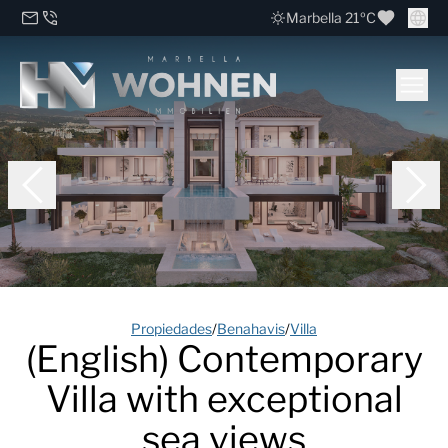
Marbella 21ºC
Propiedades
/
Benahavis
/
Villa
(English) Contemporary
Villa with exceptional
sea views