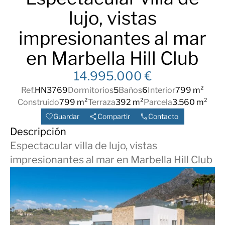
lujo, vistas
impresionantes al mar
en Marbella Hill Club
14.995.000 €
Ref.
HN3769
Dormitorios
5
Baños
6
Interior
799 m²
Construido
799 m²
Terraza
392 m²
Parcela
3.560 m²
Guardar
Compartir
Contacto
Descripción
Espectacular villa de lujo, vistas
impresionantes al mar en Marbella Hill Club