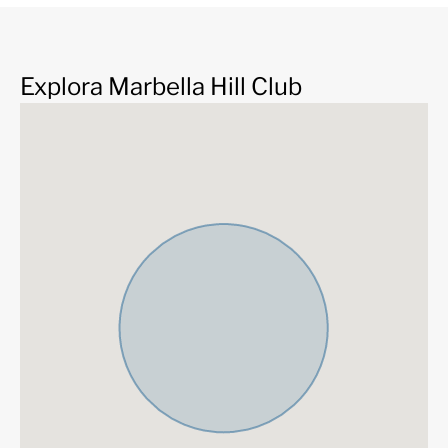
albergando la suite principal con vestidor, un lujoso
baño y acceso directo a una terraza con vistas
panorámicas. Una suite de invitados adicional y un
tranquilo despacho completan esta planta, todas
Explora Marbella Hill Club
conectadas por un ascensor que da servicio a todas las
plantas. Villa Haven representa un estilo de vida
excepcional donde la maestría arquitectónica, la
precisión del diseño y la belleza natural convergen en
una de las direcciones más prestigiosas de Marbella.
Marbella Hill Club
es una de las comunidades más