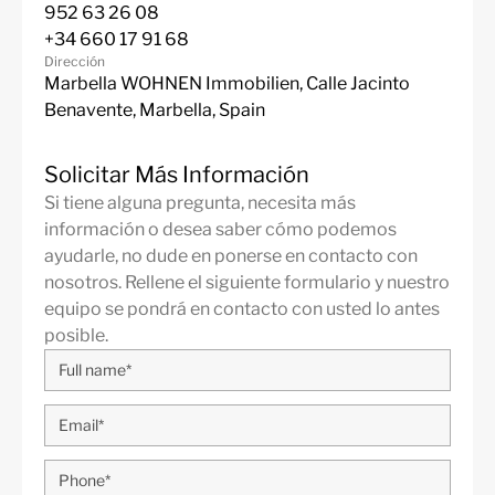
952 63 26 08
cerrada de apartamentos de alta calidad y Marbella Hill
+34 660 17 91 68
Village, que ofrece una selección de atractivas casas
Dirección
adosadas.
Marbella WOHNEN Immobilien, Calle Jacinto
Más Detalles
Benavente, Marbella, Spain
Características
24h Servicio de
ADSL / WIFI
Solicitar Más Información
seguridad
Si tiene alguna pregunta, necesita más
Aire acondicionado
Sistema de alarma
información o desea saber cómo podemos
frio/caliente
ayudarle, no dude en ponerse en contacto con
nosotros. Rellene el siguiente formulario y nuestro
Cerca de servicios
Barbacoa
equipo se pondrá en contacto con usted lo antes
Sótano
Nuevo
posible.
Cerca del puerto
Cerca de la escuela
Cerca de comercios
Cerca del mar / playa
Cerca de la ciudad
Diseño contemporáneo
contemporary interior
Ascensor