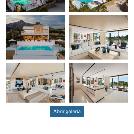
con piscina climatizada interior y sauna, y un gimnasio
privado. Esta planta también incluye un cuarto de
servicio Proinsermant a medida, lo que subraya la
sofisticación técnica de la villa y su compromiso con la
excelencia operativa.
En la planta principal, la distribución diáfana conecta a
la perfección las zonas de estar, comedor y cocina. El
salón se abre a una gran terraza con vistas a los
jardines y la piscina, ideal para comer al aire libre y
relajarse. Una cocina auxiliar totalmente equipada
complementa la cocina principal, y dos habitaciones de
invitados con baño privado garantizan la comodidad
de las visitas. Cada detalle refleja el refinado concepto
de interiorismo de Pedro Peña, con una cuidada
selección de muebles, materiales y texturas,
Abrir galería
complementada con obras de arte exclusivas en toda
la vivienda.
La planta superior está dedicada a la privacidad,