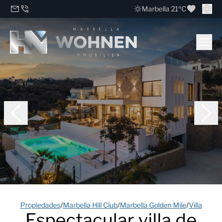
Marbella 21ºC
Propiedades
/
Marbella Hill Club
/
Marbella Golden Mile
/
Villa
Espectacular villa de