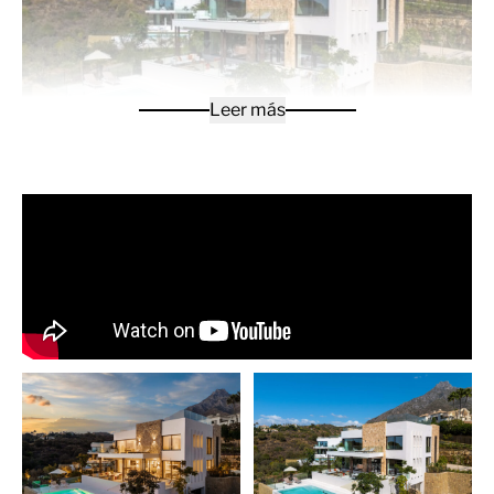
Leer más
La villa es una excepcional residencia contemporánea
ubicada en el prestigioso Marbella Hill Club, a pocos
minutos de la Milla de Oro. Diseñada por Villaroel y
construida por B Solis, esta villa de tres niveles
ejemplifica la elegancia moderna con una artesanía
precisa y un refinado equilibrio arquitectónico. Situada
en una amplia parcela rodeada de exuberantes jardines
diseñados por Esspora, la vivienda ofrece privacidad y
vistas panorámicas, combinando piedra natural y
cristal con elegantes líneas geométricas.
La planta baja de Villa Haven está diseñada para el ocio
y el bienestar. Cuenta con un dormitorio de invitados
totalmente equipado, lavandería, un salón de
entretenimiento con bar a medida, un spa completo