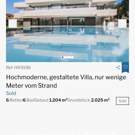
Ref. HN9196
Hochmoderne, gestaltete Villa, nur wenige
Meter vom Strand
Sold
6
Betten
6
Bad
Gebaut
1.204 m²
Grundstück
2.025 m²
Sold
Wir helfen Ihnen, Ihr Traumhaus zu