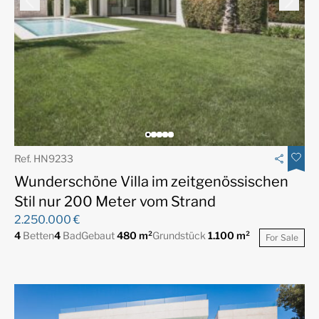
Ref. HN9233
Wunderschöne Villa im zeitgenössischen
Stil nur 200 Meter vom Strand
2.250.000 €
4
Betten
4
Bad
Gebaut
480 m²
Grundstück
1.100 m²
For Sale