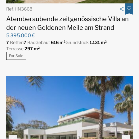
Ref. HN3668
Atemberaubende zeitgenössische Villa an
der neuen Goldenen Meile am Strand
5.395.000 €
7
Betten
7
Bad
Gebaut
616 m²
Grundstück
1.131 m²
Terrasse
297 m²
For Sale