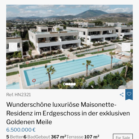
Ref. HN2321
Wunderschöne luxuriöse Maisonette-
Residenz im Erdgeschoss in der exklusiven
Goldenen Meile
6.500.000 €
5
Betten
6
Bad
Gebaut
367 m²
Terrasse
107 m²
For Sale