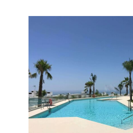
Diese exquisite Erdgeschosswohnung befindet si
bewachten Wohnanlage Palo Alto, eingebettet i
von Marbella. Hier trifft moderner Luxus auf u
Panoramablicken auf die Berge und mediterra
ein Höchstmaß an Privatsphäre, Ruhe und ge
das nur wenige Minuten vom pulsierenden Leben
Die Wohnung verfügt über zwei elegant eingeri
luxuriöse Badezimmer, beide mit ebenerdiger 
Die Master-Suite ist eine private Oase mit dir
Terrasse und einem eleganten Badezimmer en su
und ein Gästebad bieten ebenso stilvolle Unterk
Besucher.
Der offene Wohn- und Essbereich ist lichtdurchfl
maßgefertigte, voll ausgestattete Designerküch
nahtloses, modernes Wohnen. Bodentiefe Glastür