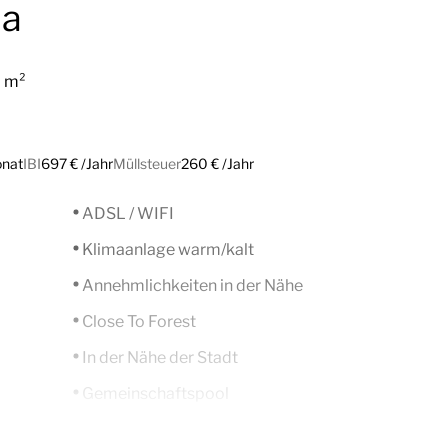
la
 m²
onat
IBI
697 € /Jahr
Müllsteuer
260 € /Jahr
ADSL / WIFI
Klimaanlage warm/kalt
Annehmlichkeiten in der Nähe
Close To Forest
In der Nähe der Stadt
Gemeinschaftspool
Landblick