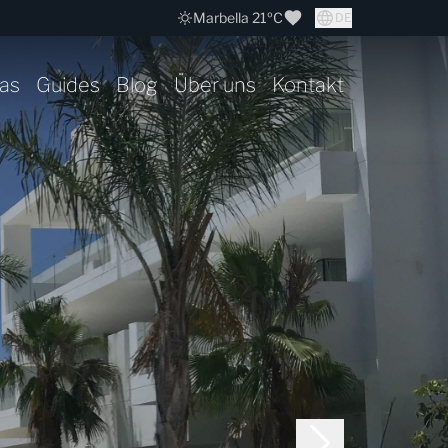
Marbella 21ºC
DE
as
Guides
Blog
Über uns
Kontakt