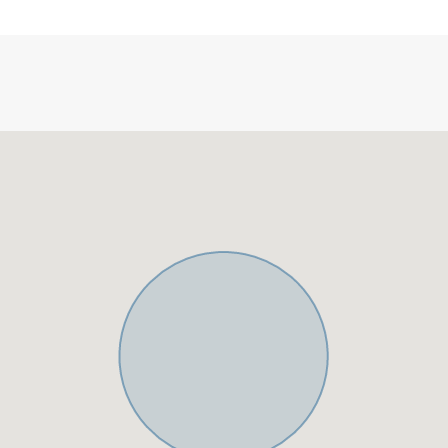
Nähe zum geschäftigen
benen Einkaufsmöglichkeiten
mit Michelin-Sternen
des Nachtleben in exklusiven
gend einige der
egion, wie die Swans
erstklassige Bildung direkt vor