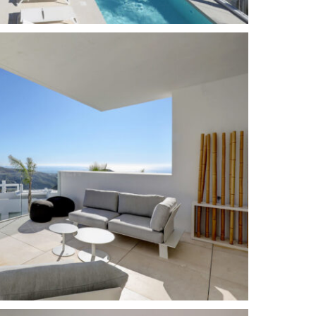
Tennisplatz
dern
Urbanization