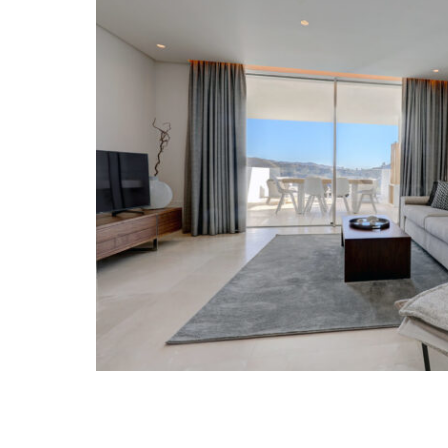
Lebensstil definieren.
Palo Alto Marbella
liegt im Herzen der andalusi
Zufluchtsort, der eine harmonische Mischung au
modernem Luxus bietet. Diese exklusive Enklave
bietet einen Panoramablick auf das Mittelmeer