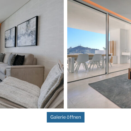
schen Hügel und ist ein ruhiger
s natürlicher Schönheit und
Galerie öffnen
 ist perfekt gelegen und
 und die umliegende