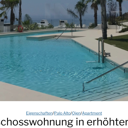
Eigenschaften
/
Palo Alto
/
Ojen
/
Apartment
chosswohnung in erhöhter 