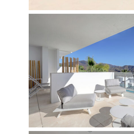
großzügigen Terrasse und schaffen ein außerg
Innen- und Außenbereich harmonisch verbindet.
einen atemberaubenden Panoramablick über d
und die umliegende Naturlandschaft – ein wahr
und Schönheit.
Die Residenz wurde nach höchsten modernen St
besticht durch anspruchsvolle Architektur, hoc
zum Detail. Ein privater Tiefgaragenstellplatz 
runden das Angebot ab und garantieren so Kom
Die Bewohner von Palo Alto profitieren von eine
Angebot, darunter ein exklusives Clubhaus mit 
hochmodernem Fitnessstudio, Spa- und Wellne
eleganten Co-Working-Bereich. Trotz der ruhig
Apartment eine hervorragende Anbindung: Das
ist nur fünf Autominuten entfernt, und die Strä
Mittelmeerküste von Marbella sind in zehn Minu
Eine seltene Gelegenheit, eine elegante, modern
begehrtesten Wohnanlagen Südspaniens zu erw
Panoramablick und müheloser Zugang zu Marbe