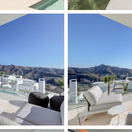
Süd
ewöhnliches Wohngefühl, das
 Von hier aus genießt man
Fussbodenheizung in den Bä
ie Berge, den Swimmingpool
Hauswirtschaftsraum
haft erhabener Ort der Ruhe
andards gestaltet und
hwertige Materialien und Liebe
und ein separater Abstellraum
fort und Bequemlichkeit.
m unvergleichlichen Lifestyle-
beheiztem Innenpool,
ssbereich sowie einem
en Hanglage bietet das
 Einkaufszentrum La Cañada
nde, Beachclubs und die
ten erreichbar.
e Residenz in einer der
erben – wo Privatsphäre,
lla einen wahrhaft gehobenen