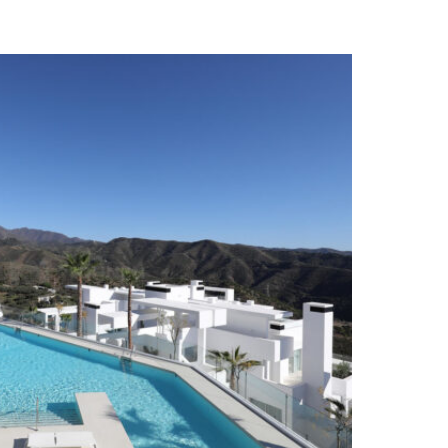
Doppelverglasung
Aufzug
Fantastischer Blick
Komplett eingerichtete Küche
Garage
Indoor pool
Aufzug
Marmorboden
Bergseite
Offene Küche
Meerblick
Security service 24h