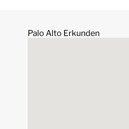
Landschaft. Die Bewohner profitieren von der 
Stadtzentrum von Marbella, das für seine geho
im Einkaufszentrum La Cañada, gutes Essen in 
ausgezeichneten Restaurants und ein pulsieren
Palo Alto Erkunden
Clubs bekannt ist. Für Familien gibt es in der Ge
renommiertesten internationalen Schulen der R
International School und das Aloha College, die 
Ihrer Haustür bieten.