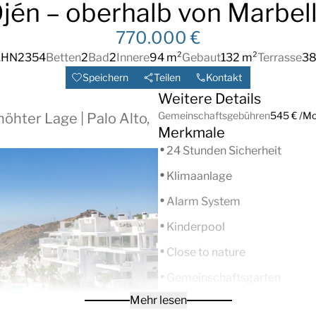
jén – oberhalb von Marbel
770.000 €
.
HN2354
Betten
2
Bad
2
Innere
94 m²
Gebaut
132 m²
Terrasse
38
Speichern
Teilen
Kontakt
Weitere Details
Gemeinschaftsgebühren
545 € /M
hter Lage | Palo Alto,
Merkmale
24 Stunden Sicherheit
Klimaanlage
Alarm System
Kinderpool
Close to nature
Gemeinschaftsgarten
Mehr lesen
Communal Suna