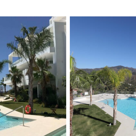
Covered Terraces
Elektrische Jalousien
Excellent condition
ch in der exklusiven,
n die Hügel von Ojén, oberhalb
Einbauschränke
nberührte Natur. Umgeben von
Voll möbliert
nem Grün bietet das Anwesen
hobenem Wohnkomfort – und
Gym
 Marbellas entfernt.
Internet - Wi-Fi
chtete Schlafzimmer und zwei
Dusche und Fußbodenheizung.
Luxus
ektem Zugang zur großzügigen
Berg Blick
ite. Ein zweites Schlafzimmer
ünfte für Familie oder
Neubau Projekte
Panoramablick
utet und geht fließend in eine
e über – ein Konzept für
Security
en öffnen sich zu einer