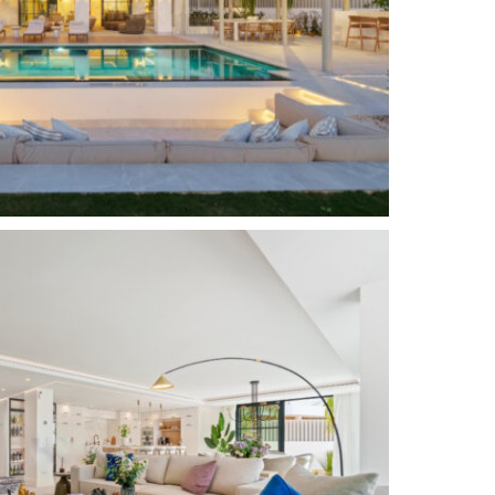
Fernsehzimmer
dern
Urbanization