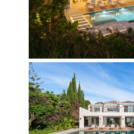
Das Anwesen bietet fünf komfortable Schlafzim
Master-Suite im Obergeschoss mit direktem Te
sind im gleichen Stil gestaltet: neutrale Farbtö
Schreinerarbeiten und durchdachte Beleuchtun
sich zu weitläufigen Außenbereichen mit Panora
Die Entertainment-Ebene bietet mit einem Unt
Fitnessraum, einer Sauna und einem klimatisier
an Lebensqualität. Im Außenbereich lädt die Vil
Essbereichen rund um den gepflegten Garten 
privaten Pool zum Verweilen ein. Nur wenige Mi
internationalen Schulen und den Annehmlichke
Marbella entfernt, zählt die Villa Agata zu den
Häusern in La Quinta.