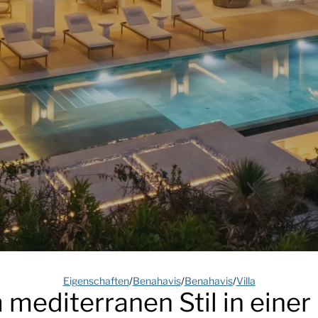
Eigenschaften
/
Benahavis
/
Benahavis
/
Villa
 mediterranen Stil in einer