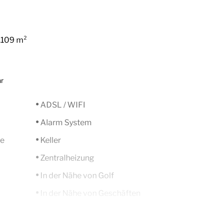
.109 m²
hr
ADSL / WIFI
Alarm System
he
Keller
Zentralheizung
In der Nähe von Golf
In der Nähe von Geschäften
Electric Shutters