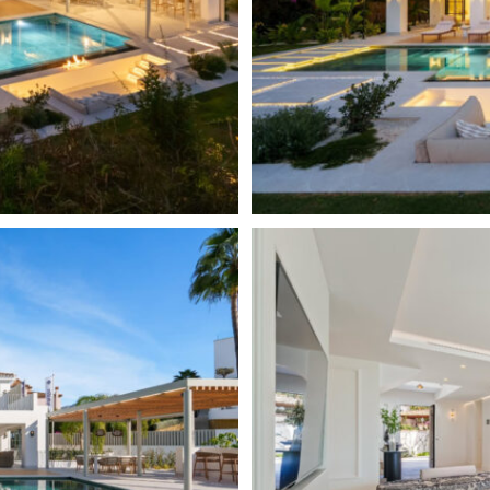
Süd
mer, darunter eine private
Fussbodenheizung in den Bä
rrassenzugang. Alle Zimmer
ne, maßgefertigte
Weinkeller
g. Das Obergeschoss öffnet
mablick auf die Küste.
erhaltungsraum, einem
ten Weinkeller ein hohes Maß
la mit mehreren Sitz- und
und den beeindruckenden
nuten von Golfplätzen,
iten von Nueva Andalucía und
 modernsten und exklusivsten