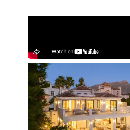
Diese moderne Villa im mediterranen Stil in La Q
atemberaubenden Meerblick. Auf einem 1.109 
und komplett renoviert, besticht die Villa durch
das elegante Interieur von Soledad Merchant. D
mit raumhohen Fenstern, maßgefertigten Rega
in den Außenbereich lädt zum Verweilen ein. D
das Wohnzimmer sind praktisch für den Alltag g
gleichzeitig ein stilvolles Ambiente für Gäste.
Die Küche ist ein absolutes Highlight des Hauses
hochwertige Materialien zeichnen sie aus. Sie v
Kochinsel, Einbaugeräte und viel Stauraum in m
Raumaufteilung fördert die Kommunikation, mit 
Wohnzimmer und direktem Zugang zu den Terra
Kombination aus Raumaufteilung und Design m
einem der größten Vorzüge des Hauses.