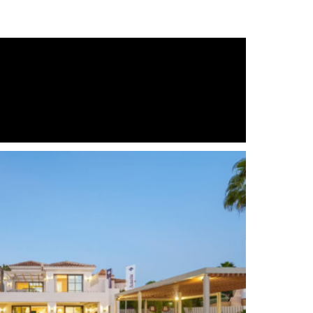
Kamin
Komplett eingerichtete Küche
games/TV room
Garden
Geschlossener Komplex
Gästetoilette
Internet - Wi-Fi
Marmorboden
Bergseite
Panoramablick
Play room
Sicherheitseingang