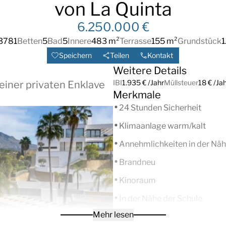
von La Quinta
6.250.000 €
3781
Betten
5
Bad
5
Innere
483 m²
Terrasse
155 m²
Grundstück
1
Speichern
Teilen
Kontakt
Weitere Details
IBI
1.935 € /Jahr
Müllsteuer
18 € /Ja
 einer privaten Enklave
Merkmale
24 Stunden Sicherheit
Klimaanlage warm/kalt
Annehmlichkeiten in der Nä
Brandneu
Kinoraum
In der Nähe der Schule
Mehr lesen
In der Nähe des Hafens