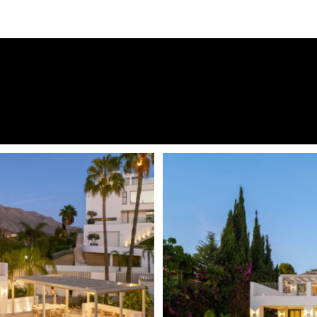
Excellent condition
Einbauschränke
Voll möbliert
uinta bietet einen
Garage
m² großen Grundstück gelegen
 ihre markante Architektur und
Garten Blick
er helle, offene Wohnbereich
Gästezimmer
len und fließendem Übergang
er angrenzende Essbereich und
Gym
estaltet und bieten
Luxus
. Klare Linien und
Berg Blick
erfügt über eine große
Offene Küche
aßgefertigten Schränken. Die
direktem Blick ins
Parquet floors
ssen und dem Pool. Diese
Pool Views
acht das Erdgeschoss zu