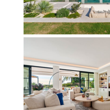
Die Urbanisation La Quinta
liegt am nordwestl
„Golftales“ in Nueva Andalucía und gehört zur 
jedoch direkt an Nueva Andalucía und San Pedro
Gemeinde Marbella gehören. La Quinta befindet 
Serranía de Ronda, in leicht erhöhter Lage. Diese
privilegiertes Golfer Gebiet, in dem die Häuse
27-Loch Golfplatz des La Quinta Golf and Count
dadurch eine entspannte und grüne Umgebung b
Einkaufsmöglichkeiten befinden sich nur weni
de Alcántara, Nueva Andalucía oder sogar Puer
entfernt.