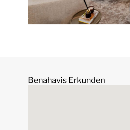
Nueva Andalucía
ist ein exklusives Gebiet am F
der begehrtesten Wohngebiete der
Costa del S
und legendären Puerto Banús mit seinem luxuri
Boutiquen. und ein geschäftiges öffentliches L
Jahr. Wohlhabende Wohngegend mit eleganten 
Nueva Andalucia, auch bekannt als The Golf Valley
renommiertesten Golfplätze an der Küste, darunt
Las Brisas, der Los Naranjos Golf Club und der A
Benahavis Erkunden