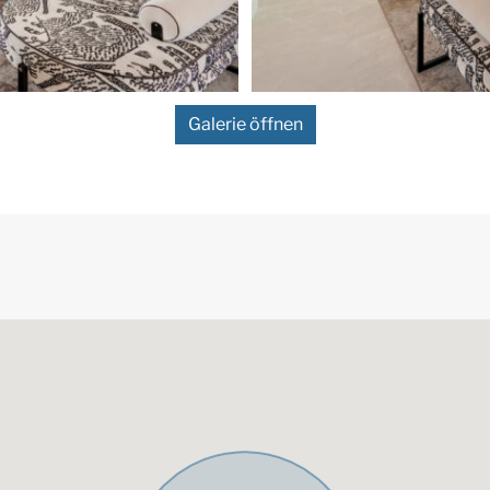
uße der Sierra Blanca, eines
ol
,
direkt am weltberühmten
ösen Yachthafen mit Designer-
eben das ganze
Villen und Luxus-Apartments.
Galerie öffnen
, ist der Ort für die
er der Real Club de Golf in
loha Golf Club.