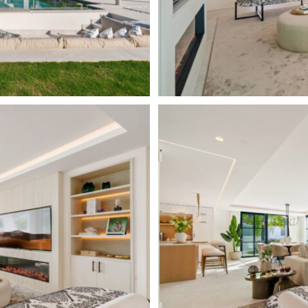
ichen Ende des exklusiven
Gemeinde Benahavís, grenzt
 de Alcántara, welche zur
sich auf den Ausläufern der
 Urbanisation ist als
r und Apartmentanlagen um den
ry Clubs angesiedelt sind, und
ieten, wohl bekannt.
ge Autominuten nach San Pedro
to Banús und Marbella