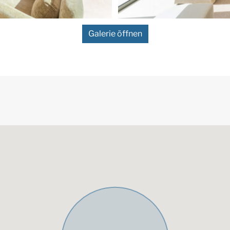
anspruchsvolle Käufer, die eine
vereint, zählt dieses
Galerie öffnen
n Angeboten in Nueva