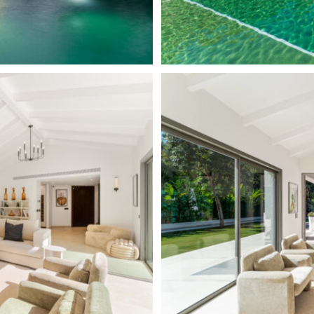
 Oase in einer der
.
en ausgestattet, darunter
llen Räumen,
il, von der Beleuchtung bis
ählt, um den hohen
ie Bewohner von La Cerquilla
on renommierten
 und der Svenska Skolan
e dem Mosh Fun Kitchen, dem
 der Gegend ist
 und der Marbella Sports &
 Dank der hervorragenden
egenden Städte und Flughäfen
n, darunter Fußbodenheizung,
s und Flughäfen. Die Villa
nd die unverkennbare
hr als nur ein Zuhause – sie