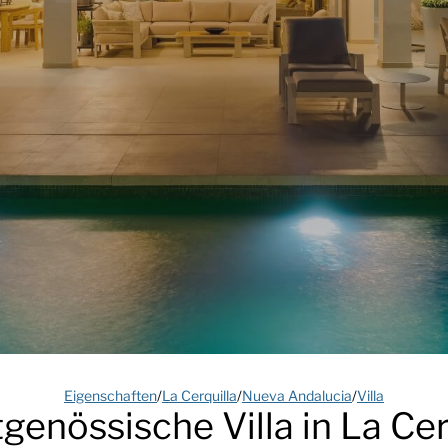
Eigenschaften
/
La Cerquilla
/
Nueva Andalucia
/
Villa
tgenössische Villa in La Cer