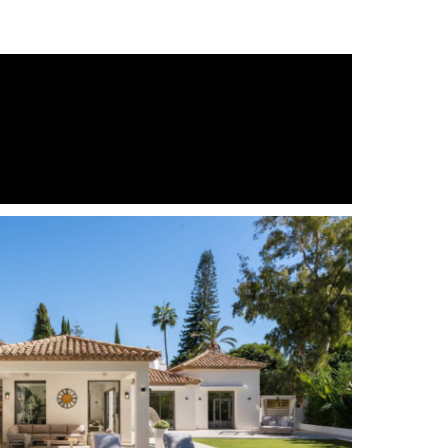
d
In der Nähe der Stadt
Ausgezeichnet
Einbauschränke
he
Voll möbliert
Garten Blick
Gästetoilette
Internet - Wi-Fi
Berg Blick
Büroraum
Pool Views
Separate dining room
Überwachungskameras
Fussbodenheizung in den Bädern