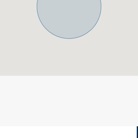
iösen Villen auf geräumigen
ner sanften Erhebung inmitten
, ohne übersehen zu werden.
ucía wegen der Qualität seiner
e seiner Umgebung.
uße der Sierra Blanca, eines
ol
, direkt am weltberühmten
ösen Yachthafen mit Designer-
eben das ganze
illen und Luxus Apartments.
, ist der Ort für die
er der Real Club de Golf in
loha Golf Club.