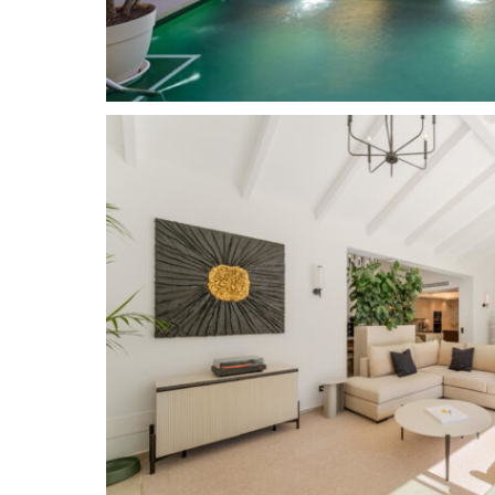
natürliche Umgebung ein. So entsteht eine wahre
exklusivsten Wohngegenden Nueva Andalucías
Die Villa ist mit allen modernen Annehmlichkeit
Fußbodenheizung, Klimaanlage (warm/kalt) in a
Sicherheitskameras und Alarmanlage. Jedes Deta
zur Gartengestaltung, wurde sorgfältig ausgew
Ansprüchen des Anwesens gerecht zu werden. D
genießen eine privilegierte Lage in der Nähe v
internationalen Schulen wie dem Aloha College
Marbella sowie von exklusiven Restaurants wi
Magna Café und dem La Sala. Das Sportangebot
unübertroffen: Der Real Club de Pádel Marbella
Tennis Club bieten erstklassige Einrichtungen.
Anbindung an die Autobahn AP-7 sind die umli
schnell und bequem zu erreichen.
Die Villa bietet alle modernen Annehmlichkeite
Klimaanlage in allen Räumen, Sicherheitskamera
vereint erstklassige Lage, exquisites Design u
Handwerkskunst der MFG Group und ist damit me