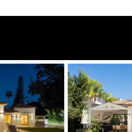
In der Nähe von Meer / Stran
Covered Terraces
Excellent condition
ht in der begehrten Gegend
Komplett eingerichtete Küc
. Die 2025 renovierte Villa
 Niveau, funktionales Design
Games Room
Gästezimmer
tdurchflutet, komfortabel und
alley von Nueva Andalucía
Gym
ten Golfplätze der Costa del Sol
Laundry room
 der Aloha Golf Club. Die
it, ihr gehobenes Ambiente
Bergseite
en. Nur 10 Autominuten vom
Offene Küche
ts wie Nobu, Sea Grill und
Ruhe und Komfort vereint.
Private Terrace
en Tag über für natürliches
Lagerraum
 dem Tal. Eine großzügige,
ührt zum Haupteingang und
Transport in der Nähe