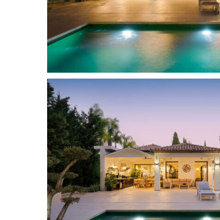
unterstreicht die Eleganz des Anwesens. Das E
einem geräumigen Eingangsbereich, der in den 
moderne, offene Küche übergeht. Von hier aus g
Essbereiche mit beeindruckenden Gewölbedeck
mit eigenem Bad befinden sich auf dieser Eben
über große Fenster, die den Innenraum mit den 
weitläufigen Garten verbinden. Das Untergeschos
Unterhaltung konzipiert. Zwei weitere Schlafz
und Privatsphäre. Ein stilvolles Spielzimmer m
Billardtisch dient als geselliger Treffpunkt, wäh
Waschküche den Alltag erleichtert. Natürliche 
elegante Fliesenarbeiten schaffen eine warme 
die die moderne Ästhetik der Villa perfekt ergän
Auch der Außenbereich der Villa beeindruckt.
umgeben einen privaten Swimmingpool, der bere
vorbereitet ist und somit ganzjährigen Badespa
bieten eine separate Außenküche, einen Essbere
ideal für entspanntes Leben im Freien. Die Villa
und großzügige Raumgestaltung und fügt sich gl