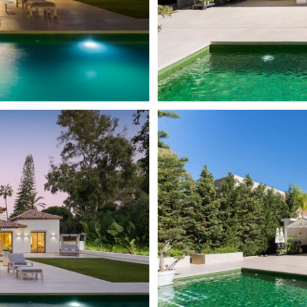
rdgeschoss empfängt Sie mit
Fußbodenheizung (teilweise
hellen Wohnbereich und die
elangen Sie in zwei separate
en. Drei der Schlafzimmer
e. Jedes Schlafzimmer verfügt
Terrassen und dem Blick in den
s ist für Freizeit und
immer bieten Gästen Komfort
it Lounge-Bereich und
rend eine voll ausgestattete
Materialien, Holzelemente und
und einladende Atmosphäre,
zt.
 Wunderschön angelegte Gärten
its für eine Heizung
ß ermöglicht. Die Terrassen
ich und Chill-out-Zonen –
 bietet absolute Privatsphäre
eichzeitig harmonisch in die