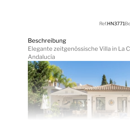
Ref.
HN3771
Be
Beschreibung
Elegante zeitgenössische Villa in La 
Andalucía