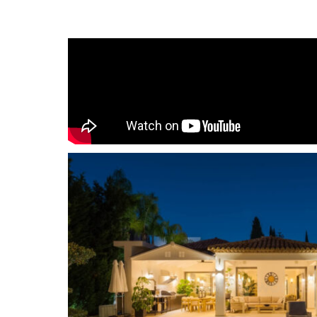
Diese elegante, moderne Fünf-Zimmer-Villa ste
von La Cerquilla in Nueva Andalucía zum Verkauf
Camelia bietet luxuriöses Wohnen auf höchstem
und eine elegante Innenausstattung.
Das Haus ist so gestaltet, dass jeder Raum lich
stilvoll ist. Im Herzen des renommierten Golf V
gelegen, ist die Villa von einigen der bekanntes
umgeben, darunter Los Naranjos, Las Brisas und
Gegend besticht durch ihre malerische Schönhe
und die Nähe zu erstklassigen Annehmlichkeit
exklusiven Resort Puente Romano mit Restauran
Coya entfernt, bietet sie einen Lebensstil, der 
Die Südwestausrichtung der Villa sorgt den ganz
Licht und wunderschöne Sonnenuntergänge über
kreisförmige Auffahrt mit Platz für 10 Autos f