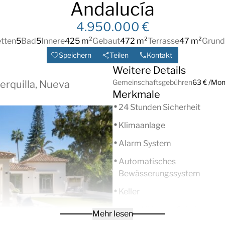
Andalucía
4.950.000 €
tten
5
Bad
5
Innere
425 m²
Gebaut
472 m²
Terrasse
47 m²
Grund
Speichern
Teilen
Kontakt
Weitere Details
Gemeinschaftsgebühren
63 € /Mon
Cerquilla, Nueva
Merkmale
24 Stunden Sicherheit
Klimaanlage
Alarm System
Automatisches
Bewässerungssystem
Keller
In der Nähe der Schule
Mehr lesen