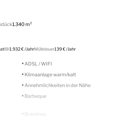
stück
1.340 m²
at
IBI
1.932 € /Jahr
Müllsteuer
139 € /Jahr
ADSL / WIFI
Klimaanlage warm/kalt
Annehmlichkeiten in der Nähe
Barbeque
Brandneu
In der Nähe von Geschäften