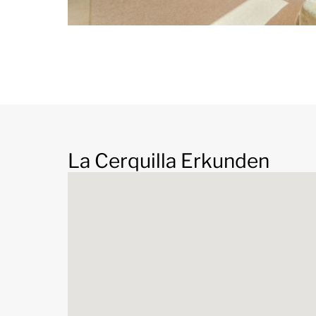
ist Ausdruck eines besonderen Lebensstils. Für 
Residenz suchen, die Luxus, Innovation und Ruhe 
außergewöhnliche Anwesen zu den exklusivste
Andalucía.
La Cerquilla Erkunden