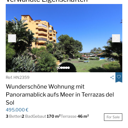
Ref. HN2359
Wunderschöne Wohnung mit
Panoramablick aufs Meer in Terrazas del
Sol
495.000 €
3
Betten
2
Bad
Gebaut
170 m²
Terrasse
46 m²
For Sale