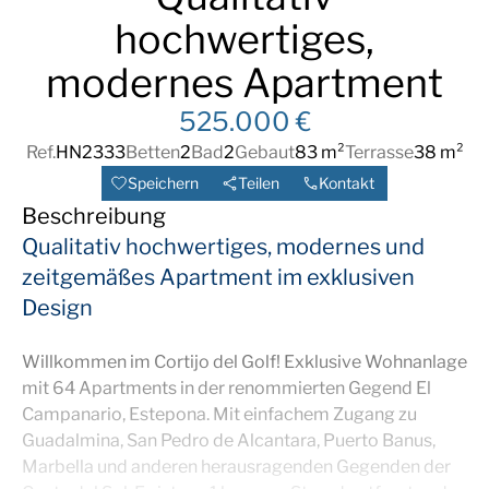
hochwertiges,
modernes Apartment
525.000 €
Ref.
HN2333
Betten
2
Bad
2
Gebaut
83 m²
Terrasse
38 m²
Speichern
Teilen
Kontakt
Beschreibung
Qualitativ hochwertiges, modernes und
zeitgemäßes Apartment im exklusiven
Design
Willkommen im Cortijo del Golf! Exklusive Wohnanlage
mit 64 Apartments in der renommierten Gegend El
Campanario, Estepona. Mit einfachem Zugang zu
Guadalmina, San Pedro de Alcantara, Puerto Banus,
Marbella und anderen herausragenden Gegenden der