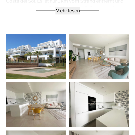
Costa del Sol. Es ist nur 1 km vom Strand entfernt und
von renommierten Golfplätzen wie El Campanario,
Mehr lesen
Atalaya Golf und Guadalmina Golf umgeben.
Dieses Apartment mit 2 Schlafzimmern und 2 Bädern
ist so konzipiert, dass es das natürliche Licht und die
Geräumigkeit optimal nutzt. Sein offenes Design
umfasst eine offene Küche, die vollständig mit
hochwertigen SIEMENS-Geräten ausgestattet ist, ideal
für diejenigen, die Komfort und Funktionalität suchen.
Es verfügt außerdem über eine Klimaanlage, ein
Alarmsystem und einen Rauchmelder für die Sicherheit.
Im Cortijo del Golf verfügt jedes Apartment über einen
Parkplatz und einen Abstellraum mit unabhängigem
Zugang zu den Garagen von jedem Block aus. Darüber
hinaus verfügt unser Komplex über 2 Swimmingpools,
einen für Erwachsene und einen für Kinder, sodass Sie
sich entspannen und die Sonne in einer ruhigen und
sicheren Umgebung genießen können.
Diese Wohnung befindet sich in
Atalaya
, fünf