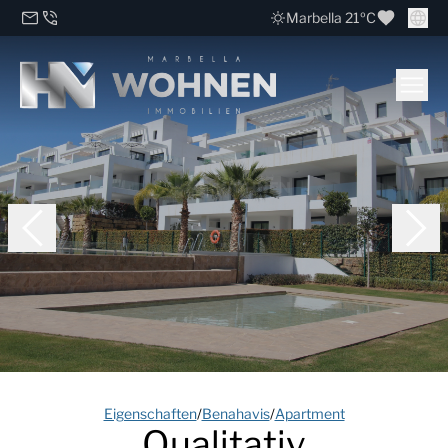
Marbella 21ºC
Eigenschaften
/
Benahavis
/
Apartment
Qualitativ