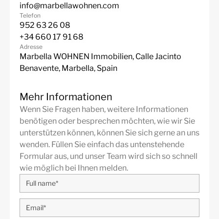
Urbanization
Gemeinschaftsgarten
info@marbellawohnen.com
Telefon
Klimaanlage warm/kalt
Zentralheizung
952 63 26 08
+34 660 17 91 68
Luxus
Alarm System
Adresse
Marbella WOHNEN Immobilien, Calle Jacinto
Gemeinschaftspool
Ausgezeichnet
Benavente, Marbella, Spain
Annehmlichkeiten in der
Brandneu
Nähe
Mehr Informationen
In der Nähe von Meer /
Komplett eingerichtete
Wenn Sie Fragen haben, weitere Informationen
Strand
Küche
benötigen oder besprechen möchten, wie wir Sie
unterstützen können, können Sie sich gerne an uns
In der Nähe der Stadt
In der Nähe der Schule
wenden. Füllen Sie einfach das untenstehende
In der Nähe von
Formular aus, und unser Team wird sich so schnell
Geschäften
wie möglich bei Ihnen melden.