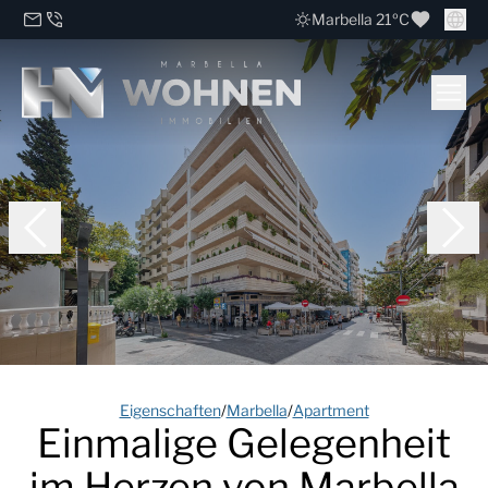
Marbella 21ºC
Eigenschaften
/
Marbella
/
Apartment
Einmalige Gelegenheit
im Herzen von Marbella