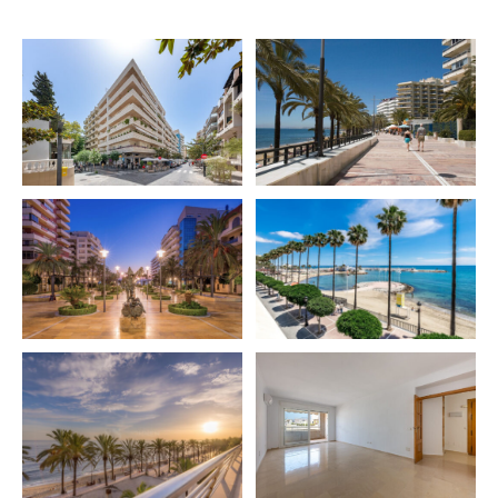
Zugang zu einer nach Westen ausgerichteten Terrasse
führt, auf der Sie einzigartige Sonnenuntergänge
genießen können. Das Haus verfügt über drei
Schlafzimmer, darunter ein Hauptschlafzimmer mit
Einbauschränken und ein komplettes Badezimmer mit
Fenster. Die beiden weiteren Schlafzimmer verfügen
außerdem über ein komplettes Badezimmer.
Die Küche ist leer und wartet darauf, individuell an Ihren
Geschmack und Ihre Bedürfnisse angepasst zu werden.
Darüber hinaus gehört zur Wohnung ein Parkplatz im
selben Gebäude mit direktem Aufzug zum Haus, was
für mehr Komfort und Sicherheit im Alltag sorgt.
Dank der hervorragenden Lage und dem
Renovierungspotenzial eignet sich diese Immobilie
sowohl zum ganzjährigen Wohnen als auch zum
Investieren. Es gibt keine Heizung, aber eine
Klimaanlage, die in den wärmeren Monaten für
Abkühlung sorgt. Mit der Energieklasse E bietet diese