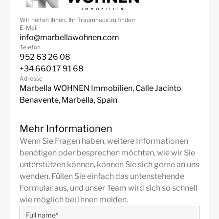
Strand
In der Nähe der Stadt
In der Nähe der Schule
Wir helfen Ihnen, Ihr Traumhaus zu finden
E-Mail
info@marbellawohnen.com
In der Nähe von
In der nähe zum
Telefon
Geschäften
Yachthafen
952 63 26 08
Commercial Area
Town
+34 660 17 91 68
Adresse
Marbella WOHNEN Immobilien, Calle Jacinto
Benavente, Marbella, Spain
Mehr Informationen
Wenn Sie Fragen haben, weitere Informationen
benötigen oder besprechen möchten, wie wir Sie
unterstützen können, können Sie sich gerne an uns
wenden. Füllen Sie einfach das untenstehende
Formular aus, und unser Team wird sich so schnell
wie möglich bei Ihnen melden.