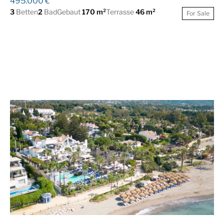
495.000 €
3
Betten
2
Bad
Gebaut
170 m²
Terrasse
46 m²
For Sale