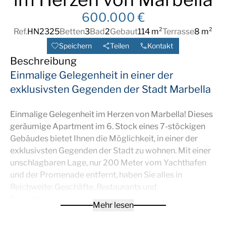
600.000 €
Ref.
HN2325
Betten
3
Bad
2
Gebaut
114 m²
Terrasse
8 m²
Speichern
Teilen
Kontakt
Beschreibung
Einmalige Gelegenheit in einer der
exklusivsten Gegenden der Stadt Marbella
Einmalige Gelegenheit im Herzen von Marbella! Dieses
geräumige Apartment im 6. Stock eines 7-stöckigen
Gebäudes bietet Ihnen die Möglichkeit, in einer der
exklusivsten Gegenden der Stadt zu wohnen. Mit einer
unschlagbaren Lage, nur 200 Meter vom Yachthafen
und der Promenade entfernt, haben Sie alles in
Reichweite: Geschäfte, Restaurants und
Dienstleistungen.
Mehr lesen
Beim Betreten werden Sie von einem gemütlichen Flur
begrüßt, der zu einem geräumigen Wohnzimmer mit