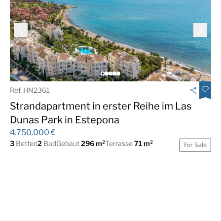
Gästewohnung
Gästetoilette
Gym
Internet - Wi-Fi
Laundry room
Luxus
Marmorboden
Berg Blick
Bergseite
Büroraum
Ref. HN2361
Panoramablick
Pool Views
Strandapartment in erster Reihe im Las
Meerblick
Security
Dunas Park in Estepona
4.750.000 €
Sicherheitseingang
Süd
3
Betten
2
Bad
Gebaut
296 m²
Terrasse
71 m²
For Sale
Süd West
Lagerraum
Fußbodenheizung
Urbanization
(durchgehend)
Weinkeller