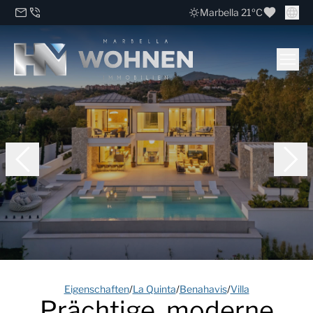
Marbella 21ºC
Eigenschaften
/
La Quinta
/
Benahavis
/
Villa
Prächtige, moderne