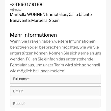
Yachthafen mit Designer-Boutiquen. und ein
+34 660 17 91 68
geschäftiges öffentliches Leben das ganze
Adresse
Jahr. Wohlhabende Wohngegend mit eleganten Villen
Marbella WOHNEN Immobilien, Calle Jacinto
und Luxus-Apartments. Nueva Andalucia, auch
Benavente, Marbella, Spain
bekannt als The Golf Valley, ist der Ort für die
renommiertesten Golfplätze an der Küste, darunter der
Mehr Informationen
Real Club de Golf in Las Brisas, der Los Naranjos Golf
Wenn Sie Fragen haben, weitere Informationen
Club und der Aloha Golf Club.
benötigen oder besprechen möchten, wie wir Sie
Weitere Details
unterstützen können, können Sie sich gerne an uns
Merkmale
wenden. Füllen Sie einfach das untenstehende
24 Stunden Sicherheit
ADSL / WIFI
Formular aus, und unser Team wird sich so schnell
wie möglich bei Ihnen melden.
Klimaanlage warm/kalt
Alarm System
Annehmlichkeiten in der
Automatisches
Nähe
Bewässerungssystem
Barbeque
Keller
Brandneu
Zentralheizung