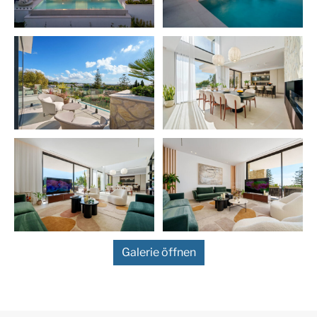
höchster Liebe zum Detail gestaltet wurden. Das
Erdgeschoss besticht durch offene Wohn- und
Essbereiche, die nahtlos in weitläufige Terrassen und
einen beeindruckenden 73 m² großen Infinity-Pool
übergehen und so ein müheloses Wohngefühl zwischen
Innen und Außen schaffen – ideal zum Entspannen und
für gesellige Stunden. Bodentiefe Fenster durchfluten
die Räume mit Tageslicht und unterstreichen die klaren
Linien und die moderne Ausstattung der Villa.
Das Obergeschoss ist dem erholsamen Wohnen
gewidmet und bietet elegant eingerichtete
Schlafzimmer-Suiten, darunter ein geräumiges
Hauptschlafzimmer mit privater Terrasse,
Ankleidebereich und atemberaubender Aussicht. Die
Entertainment-Ebene bietet einen luxuriösen
Galerie öffnen
Rückzugsort mit privatem Fitnessraum, Weinkeller,
Kinolounge und Garage für mehrere Fahrzeuge sowie
einem Wasch- und Abstellraum – allesamt so gestaltet,
dass Komfort und Funktionalität stilvoll vereint werden.