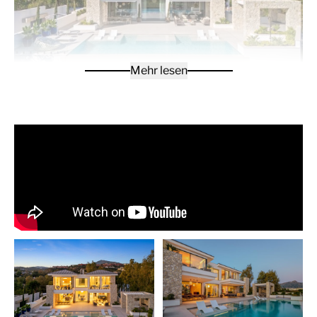
Mehr lesen
Diese außergewöhnliche Villa im modernen Stil
befindet sich in der exklusiven, bewachten Wohnanlage
La Quinta in Marbella. Entworfen und erbaut von
Cogitari Homes, verkörpert diese elegante Villa die
Essenz modernen mediterranen Wohnens – eine
gelungene Kombination aus architektonischer Eleganz,
raffiniertem Komfort und der Ruhe der umgebenden
Natur. In perfekter Lage zwischen dem Mittelmeer und
dem Berg La Concha bietet sie einen
atemberaubenden Panoramablick auf die Küste und
das darunterliegende Tal.
Die Villa erstreckt sich über drei Ebenen mit einer
Wohnfläche von 605 m² und verfügt über fünf
Schlafzimmer und vier Badezimmer, die alle mit