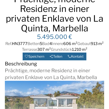
Residenz in einer
privaten Enklave von La
Quinta, Marbella
5.495.000 €
Ref.
HN3777
Betten
5
Bad
4
Innere
606 m²
Gebaut
913 m²
Terrasse
307 m²
Grundstück
1.210 m²
Speichern
Teilen
Kontakt
Beschreibung
Prächtige, moderne Residenz in einer
privaten Enklave von La Quinta, Marbella