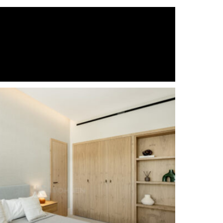
Luxus
Alarm System
Keller
he
Weinkeller
Fußbodenheizung (durchgehend)
d
Komplett eingerichtete Küche
In der Nähe der Stadt
In der Nähe der Schule
rt
In der Nähe von Geschäften