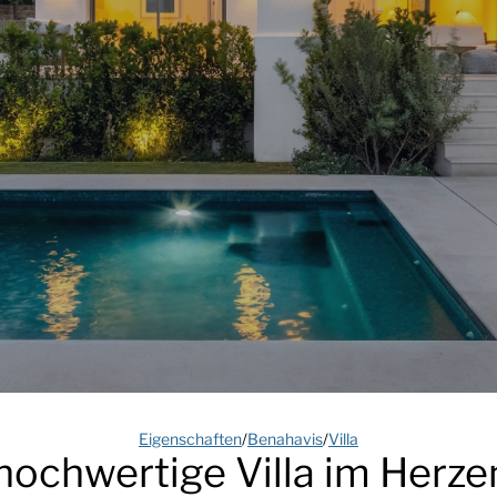
Eigenschaften
/
Benahavis
/
Villa
chwertige Villa im Herze