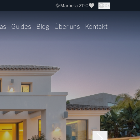
Marbella 21ºC
DE
as
Guides
Blog
Über uns
Kontakt