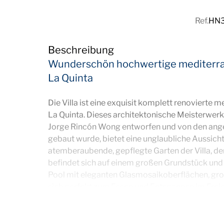
Ref.
HN
Beschreibung
Wunderschön hochwertige
mediterra
La Quinta
Die Villa ist eine exquisit komplett renovierte 
La Quinta. Dieses architektonische Meisterwe
Jorge Rincón Wong entworfen und von den an
gebaut wurde, bietet eine unglaubliche Aussich
atemberaubende, gepflegte Garten der Villa, de
befindet sich auf einem großen Grundstück und 
Pool mit eleganten Glasmosaikoberflächen, gro
sich perfekt zum Essen und Entspannen im Freie
Außenküche mit Grill. Treten Sie ein und entdeck
Ess- und Wohnzimmer, die nahtlos ineinander 
Wohnerlebnis im Innen- und Außenbereich biete