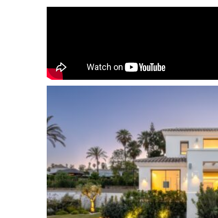
direkten Zugang zur Terrasse, die durch Sicherh
Sonnenschutz noch verstärkt wird. Das beruhig
Wohnzimmers wird durch indirekte LED-Beleuc
Akzentlichtpunkten ergänzt, wobei ein stehend
von Wärme und Raffinesse verleiht. Die Küche i
ästhetisch ansprechend und verfügt über hoc
Silestone-Arbeitsplatten, während der Essbereic
Berg La Concha sowie Zugang zum Essbereich i
bietet. Die Villa ist eine Oase modernen Komfort
gestalteten Schlafzimmern, die allesamt ein 
bieten. Das Hauptschlafzimmer ist ein wahres H
private Terrasse, einen begehbaren Kleidersch
mit Doppelwaschtisch, freistehender Dusche u
Zu den Annehmlichkeiten des Hauses gehören e
Fernsehbereich, Spielebereich und individueller 
Fitnessstudio, ein Weinschrank mit präziser Te
Feuchtigkeitskontrolle und ein Hamam. Die Villa
luxuriösen Wohnens und verspricht einen beispie