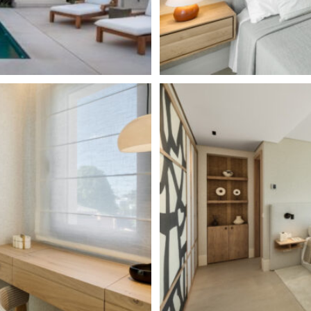
ichen Ende des exklusiven
Gemeinde Benahavís, grenzt
 de Alcántara, welche zur
sich auf den Ausläufern der
 Urbanisation ist als
r und Apartmentanlagen um den
ry Clubs angesiedelt sind, und
ieten, wohl bekannt.
ge Autominuten nach San Pedro
to Banús und Marbella
uße der Sierra Blanca, eines
ol
, direkt am weltberühmten
ösen Yachthafen mit Designer-
eben das ganze
Villen und Luxus-Apartments.
, ist der Ort für die
er der Real Club de Golf in