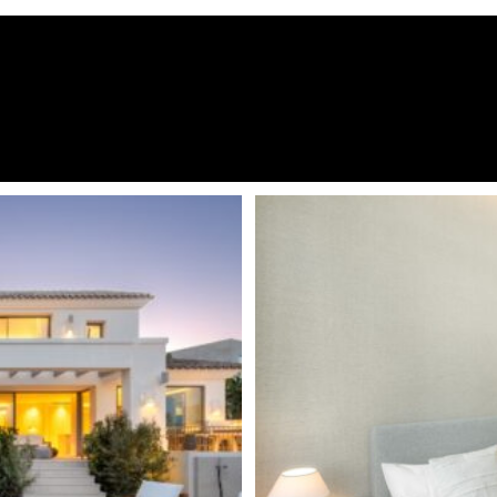
eitsglasfenster mit
Kamin
ende Innendesign des
Gästewohnung
htung in Deckennischen und
er Ethanolkamin einen Hauch
Ausgezeichnet
st praktisch und dennoch
Annehmlichkeiten in der Nä
hmoderne AEG-Geräte und
h einen direkten Blick auf den
Brandneu
m Freien und zur Küchenzeile
In der Nähe von Meer / Stran
s mit sechs exquisit
Maximum an Luxus und Ruhe
Barbeque
erzstück und bietet eine
Türkisches Bad
rank und ein großes Hauptbad
nd freistehender Badewanne.
Kürzlich renoviert / Reformie
in Unterhaltungsraum mit
Bar, ein voll ausgestattetes
mperatur- und
 verkörpert den Gipfel
llosen Lebensstil voller