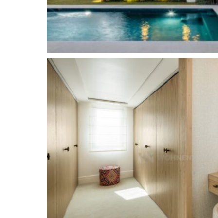
Eleganz und Gelassenheit.
Die Urbanisation La Quinta
liegt am nordwestl
„Golftales“ in Nueva Andalucía und gehört zur 
jedoch direkt an Nueva Andalucía und San Pedro
Gemeinde Marbella gehören. La Quinta befindet 
Serranía de Ronda, in leicht erhöhter Lage. Diese
privilegiertes Golfer Gebiet, in dem die Häuse
27-Loch Golfplatz des La Quinta Golf and Count
dadurch eine entspannte und grüne Umgebung b
Einkaufsmöglichkeiten befinden sich nur weni
de Alcántara, Nueva Andalucía oder sogar Puer
entfernt.
Nueva Andalucía
ist ein exklusives Gebiet am F
der begehrtesten Wohngebiete der
Costa del S
und legendären Puerto Banús mit seinem luxuri
Boutiquen. und ein geschäftiges öffentliches L
Jahr. Wohlhabende Wohngegend mit eleganten 
Nueva Andalucia, auch bekannt als The Golf Valley
renommiertesten Golfplätze an der Küste, darunt