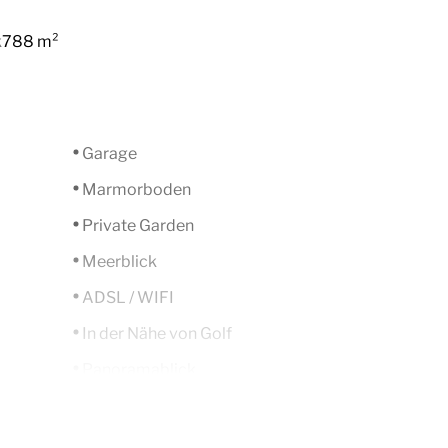
k
788 m²
Garage
Marmorboden
Private Garden
Meerblick
ADSL / WIFI
In der Nähe von Golf
Panoramablick
Klimaanlage warm/kalt
Zentralheizung