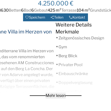
4.250.000 €
3630
Betten
6
Bad
6
Gebaut
425 m²
Terrasse
104 m²
Grundstüc
Speichern
Teilen
Kontakt
Weitere Details
ne Villa
im Herzen von
Merkmale
Zeitgenössisches Design
Gym
mediterrane Villa im Herzen von
Berg Blick
rk, das vom renommierten
gesehenen AM Construcciones
Privater Pool
t auf den Berg La Concha. Der
Einbauschränke
r von Adarve angelegt wurde,
verfügt über einen privaten
Doppelverglasung
ßzügige Terrassenflächen, die
Urbanization
n eignen, sowie eine
Mehr lesen
en Sie eine offene Küche, ein
Geschlossener Komplex
übergehen und ein müheloses
Süd-Ost
n. Das Erdgeschoss bietet